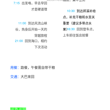
7:15
出发咯，早去早回
才是硬道理
10:30
到达邦溪补给
点，补充干粮和水至关
11:00
到达风流山峡
重要（建议多带点水
16:30
回到登车点，
谷，热身后开始一天的
果）
上车前往饭店就餐
穿越旅程
21:00
回到海口，相约
下次活动
用餐：
路餐，午餐需自带干粮
交通：
大巴来回
线路说明