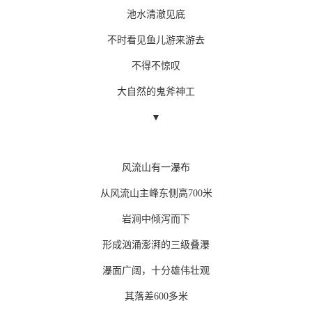
池水清澈见底
不时看见鱼儿游来游去
不得不惊叹
大自然的鬼斧神工
▼
风流山有一瀑布
从风流山主峰东侧高700米
岩涧中倾泻而下
形成汹涌澎湃的三级叠瀑
瀑面广阔，十分雄伟壮观
其落差600多米