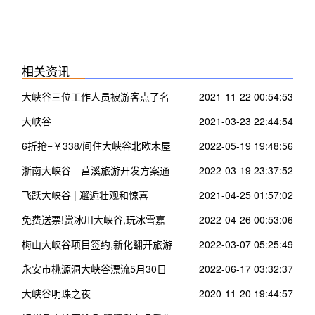
相关资讯
大峡谷三位工作人员被游客点了名
2021-11-22 00:54:53
大峡谷
2021-03-23 22:44:54
6折抢=￥338/间住大峡谷北欧木屋
2022-05-19 19:48:56
~看200米瀑布 空中走钢索
浙南大峡谷—莒溪旅游开发方案通
2022-03-19 23:37:52
过评审进入施工设计实施阶段
飞跃大峡谷 | 邂逅壮观和惊喜
2021-04-25 01:57:02
免费送票!赏冰川大峡谷,玩冰雪嘉
2022-04-26 00:53:06
年华~
梅山大峡谷项目签约,新化翻开旅游
2022-03-07 05:25:49
新篇章
永安市桃源洞大峡谷漂流5月30日
2022-06-17 03:32:37
正式启动,明天进入试营业!
大峡谷明珠之夜
2020-11-20 19:44:57