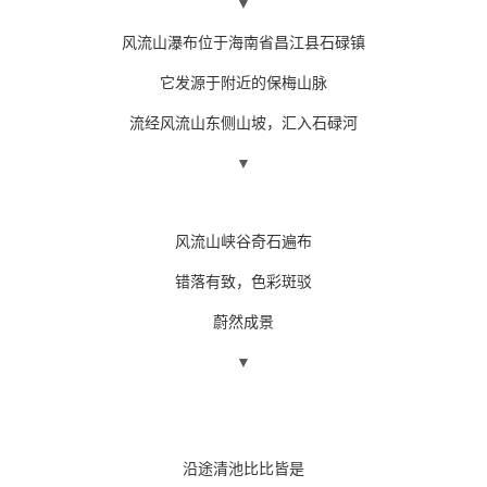
▼
风流山瀑布位于海南省昌江县石碌镇
它发源于附近的保梅山脉
流经风流山东侧山坡，汇入石碌河
▼
风流山峡谷奇石遍布
错落有致，色彩斑驳
蔚然成景
▼
沿途清池比比皆是