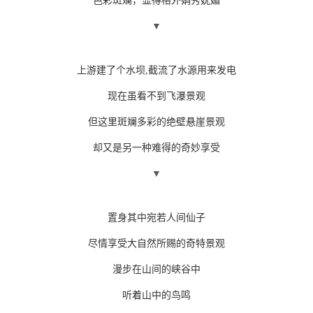
色彩斑斓，显得格外娟秀妩媚
▼
上游建了个水坝,截流了水源用来发电
现在虽看不到飞瀑景观
但这里斑斓多彩的绝壁悬崖景观
却又是另一种难得的奇妙享受
▼
置身其中宛若人间仙子
尽情享受大自然所赐的奇特景观
漫步在山间的峡谷中
听着山中的鸟鸣