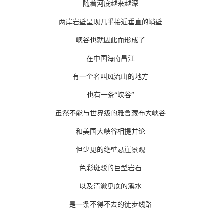
随着河底越来越深
两岸岩壁呈现几乎接近垂直的峭壁
峡谷也就因此而形成了
在中国海南昌江
有一个名叫风流山的地方
也有一条“峡谷”
虽然不能与世界级的雅鲁藏布大峡谷
和美国大峡谷相提并论
但少见的绝壁悬崖景观
色彩斑驳的巨型岩石
以及清澈见底的溪水
是一条不得不去的徒步线路