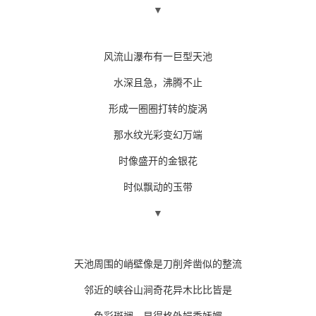
▼
风流山瀑布有一巨型天池
水深且急，沸腾不止
形成一圈圈打转的旋涡
那水纹光彩变幻万端
时像盛开的金银花
时似飘动的玉带
▼
天池周围的峭壁像是刀削斧凿似的整流
邻近的峡谷山涧奇花异木比比皆是