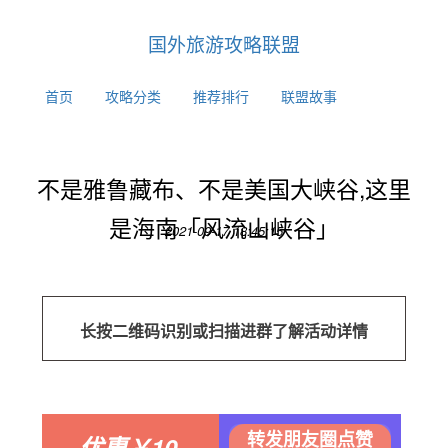
国外旅游攻略联盟
首页
攻略分类
推荐排行
联盟故事
不是雅鲁藏布、不是美国大峡谷,这里
是海南「风流山峡谷」
2021-09-17 18:45:15
长按二维码识别或扫描进群了解活动详情
转发朋友圈点赞
优惠
￥10