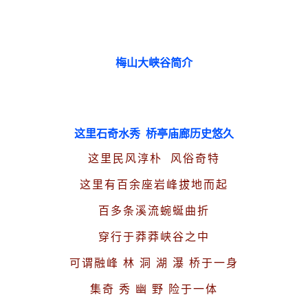
梅山大峡谷简介
这里石奇水秀 桥亭庙廊历史悠久
这里民风淳朴 风俗奇特
这里有百余座岩峰拔地而起
百多条溪流蜿蜒曲折
穿行于莽莽峡谷之中
可谓融峰 林 洞 湖 瀑 桥于一身
集奇 秀 幽 野 险于一体