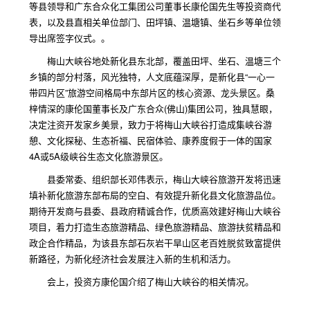
等县领导和广东合众化工集团公司董事长康伦国先生等投资商代
表，以及县直相关单位部门、田坪镇、温塘镇、坐石乡等单位领
导出席签字仪式。。
梅山大峡谷地处新化县东北部，覆盖田坪、坐石、温塘三个
乡镇的部分村落，风光独特，人文底蕴深厚，是新化县“一心一
带四片区”旅游空间格局中东部片区的核心资源、龙头景区。桑
梓情深的康伦国董事长及广东合众(佛山)集团公司，独具慧眼，
决定注资开发家乡美景，致力于将梅山大峡谷打造成集峡谷游
憩、文化探秘、生态祈福、民宿体验、康养度假于一体的国家
4A或5A级峡谷生态文化旅游景区。
县委常委、组织部长邓伟表示，梅山大峡谷旅游开发将迅速
填补新化旅游东部布局的空白、有效提升新化县文化旅游品位。
期待开发商与县委、县政府精诚合作，优质高效建好梅山大峡谷
项目，着力打造生态旅游精品、绿色旅游精品、旅游扶贫精品和
政企合作精品，为该县东部石灰岩干旱山区老百姓脱贫致富提供
新路径，为新化经济社会发展注入新的生机和活力。
会上，投资方康伦国介绍了梅山大峡谷的相关情况。