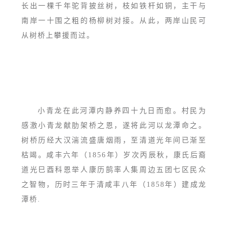
长出一棵千年驼背披丝树，枝如铁杆如铜，主干与
南岸一十围之粗的杨柳树对接。从此，两岸山民可
从树桥上攀援而过。
小青龙在此河潭内静养四十九日而愈。村民为
感激小青龙献肋架桥之恩，遂将此河以龙潭命之。
树桥历经大汉湍流盛唐烟雨，至清道光年间已渐至
枯竭。咸丰六年（1856年）岁次丙辰秋，康氏后裔
道光巳酉科恩举人康历鹄率人集周边五团七区民众
之智物，历时三年于清咸丰八年（1858年）建成龙
潭桥.