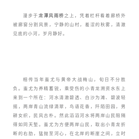
漫步于
龙潭风雨桥
之上，凭着栏杆看着廊桥外
被廊窗分割风景，宁静的山村，羞涩的秋雾，清澈
见底的小河，岁月静好。
相传当年蚩尤与黄帝大战梅山，旬日不分胜
负。蚩尤为养精蓄锐，乘受伤的小青龙溯资水东上
来到一个所在：河水清澈碧透、白沙为滩、碧波轻
摇，两岸青山流绿滴翠，鸟语花香，阡陌田园，男
耕女织，民风古朴。然此滔滔河水将两岸山民阻隔
得如同天堑。蚩尤为方便两岸山民，取出小青龙折
断的右肋，猛抛至河心，在北岸的断崖之间，立时