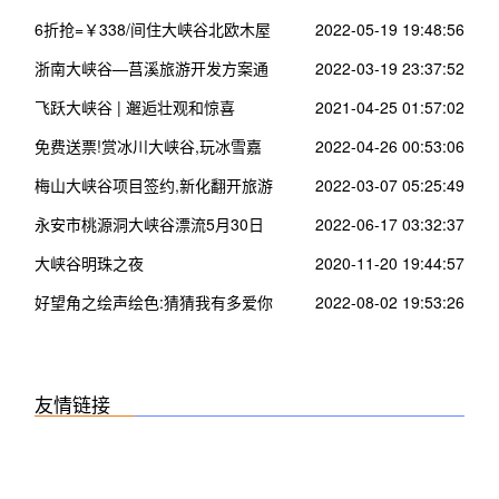
6折抢=￥338/间住大峡谷北欧木屋
2022-05-19 19:48:56
~看200米瀑布 空中走钢索
浙南大峡谷—莒溪旅游开发方案通
2022-03-19 23:37:52
过评审进入施工设计实施阶段
飞跃大峡谷 | 邂逅壮观和惊喜
2021-04-25 01:57:02
免费送票!赏冰川大峡谷,玩冰雪嘉
2022-04-26 00:53:06
年华~
梅山大峡谷项目签约,新化翻开旅游
2022-03-07 05:25:49
新篇章
永安市桃源洞大峡谷漂流5月30日
2022-06-17 03:32:37
正式启动,明天进入试营业!
大峡谷明珠之夜
2020-11-20 19:44:57
好望角之绘声绘色:猜猜我有多爱你
2022-08-02 19:53:26
友情链接