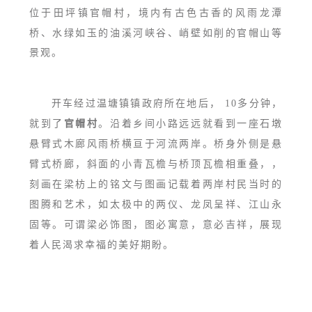
位于
田坪镇官帽村，境内有古色古香的风雨龙潭
桥、水绿如玉的油溪河峡谷、峭壁如削的官帽山等
景观。
开车经过温塘镇镇政府所在地后， 10多分钟，
就到了
官帽村
。沿着乡间小路远远就看到一座石墩
悬臂式木廊风雨桥横亘于河流两岸。桥身外侧是悬
臂式桥廊，斜面的小青瓦檐与桥顶瓦檐相重叠，，
刻画在梁枋上的铭文与图画记载着两岸村民当时的
图腾和艺术，如太极中的两仪、龙凤呈祥、江山永
固等。可谓梁必饰图，图必寓意，意必吉祥，展现
着人民渴求幸福的美好期盼。