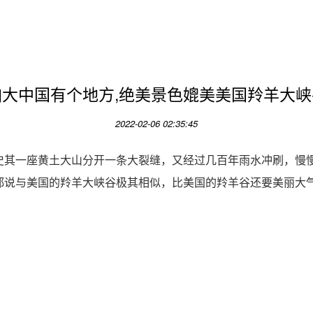
咱大中国有个地方,绝美景色媲美美国羚羊大峡
2022-02-06 02:35:45
史其一座黄土大山分开一条大裂缝，又经过几百年雨水冲刷，慢
都说与美国的羚羊大峡谷极其相似，比美国的羚羊谷还要美丽大