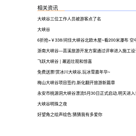
相关资讯
大峡谷三位工作人员被游客点了名
大峡谷
6折抢=￥338/间住大峡谷北欧木屋~看200米瀑布 空
走钢索
浙南大峡谷—莒溪旅游开发方案通过评审进入施工设
实施阶段
飞跃大峡谷 | 邂逅壮观和惊喜
免费送票!赏冰川大峡谷,玩冰雪嘉年华~
梅山大峡谷项目签约,新化翻开旅游新篇章
永安市桃源洞大峡谷漂流5月30日正式启动,明天进入
营业!
大峡谷明珠之夜
好望角之绘声绘色:猜猜我有多爱你