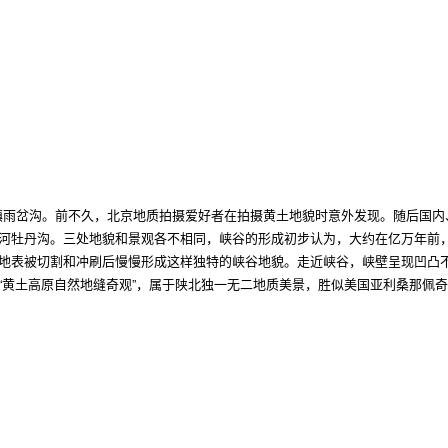
镇雨岔沟。前不久，北京地质拍摄爱好者在拍摄黄土地貌时意外发现。随后国内
河牡丹沟。三处地貌和景观各不相同，峡谷的形成初步认为，大约在亿万年前
地表被切割和冲刷后慢慢形成这样独特的峡谷地貌。走近峡谷，峡壁呈现凹凸
“黄土高原自然地缝奇观”，属于陕北独一无二地质美景，胜似美国亚利桑那佩