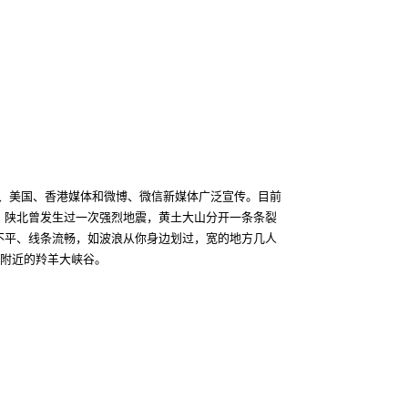
、美国、香港媒体和微博、微信新媒体广泛宣传。目前
，陕北曾发生过一次强烈地震，黄土大山分开一条条裂
不平、线条流畅，如波浪从你身边划过，宽的地方几人
奇附近的羚羊大峡谷。