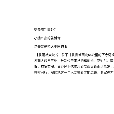
这是哪？国外？
小编严肃的告诉你
这美景是咱大中国的哦
甘泉雨岔大峡谷，位于甘泉县城西北56公里的下寺湾
发现大峡谷三处：分别位于雨岔的桦树沟、花豹岔、南
缝，有宽有窄，又经过上亿年高原暴雨导致山洪暴发，
并排可行，窄的地方一个人要挤着才能过去。专家称为