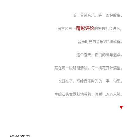
听一首纯音乐，等一回好故事，
精彩评论
，
留言区写下
的将有机会进入
音乐时光的音乐VIP粉丝群。
这个春天，你们的爱与温柔，
藏在每一段明朗清晨，每一树花开叶满里，
也藏在了，写给音乐时光的一字一句里。
主编石头君默默地看着，温暖已入心入肺。
▼