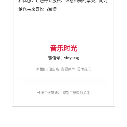
和忧愁，让您得到放松、休息和美的享受，同时
给您带来喜悦与激情。
音乐时光
微信号：yinyuesg
新世纪 | 治愈系 | 影视原声 | 灵性音乐
长按二维码3秒，识别二维码加关注