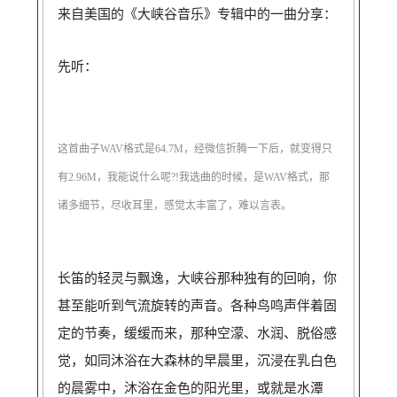
来自美国的《大峡谷音乐》专辑中的一曲分享：
先听：
这首曲子WAV格式是64.7M，经微信折腾一下后，就变得只
有2.96M，我能说什么呢?!我选曲的时候，是WAV格式，那
诸多细节，尽收耳里，感觉太丰富了，难以言表。
长笛的轻灵与飘逸，大峡谷那种独有的回响，你
甚至能听到气流旋转的声音。各种鸟鸣声伴着固
定的节奏，缓缓而来，那种空濛、水润、脱俗感
觉，如同沐浴在大森林的早晨里，沉浸在乳白色
的晨雾中，沐浴在金色的阳光里，或就是水潭