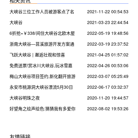
相关资讯
大峡谷三位工作人员被游客点了名
2021-11-22 00:54:53
大峡谷
2021-03-23 22:44:54
6折抢=￥338/间住大峡谷北欧木屋
2022-05-19 19:48:56
~看200米瀑布 空中走钢索
浙南大峡谷—莒溪旅游开发方案通
2022-03-19 23:37:52
过评审进入施工设计实施阶段
飞跃大峡谷 | 邂逅壮观和惊喜
2021-04-25 01:57:02
免费送票!赏冰川大峡谷,玩冰雪嘉
2022-04-26 00:53:06
年华~
梅山大峡谷项目签约,新化翻开旅游
2022-03-07 05:25:49
新篇章
永安市桃源洞大峡谷漂流5月30日
2022-06-17 03:32:37
正式启动,明天进入试营业!
大峡谷明珠之夜
2020-11-20 19:44:57
好望角之绘声绘色:猜猜我有多爱你
2022-08-02 19:53:26
友情链接