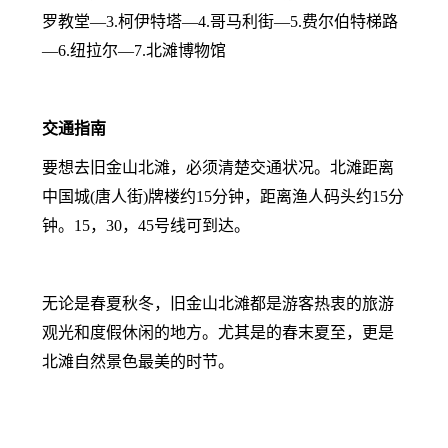
罗教堂—3.柯伊特塔—4.哥马利街—5.费尔伯特梯路
—6.纽拉尔—7.北滩博物馆
交通指南
要想去旧金山北滩，必须清楚交通状况。北滩
距离
中国城(唐人街)牌楼约15分钟，距离渔人码头约15分
钟。15，30，45号线可到达。
无论是春夏秋冬，旧金山北滩都是游客热衷的旅游
观光和度假休闲的地方。尤其是的春末夏至，更是
北滩自然景色最美的时节。