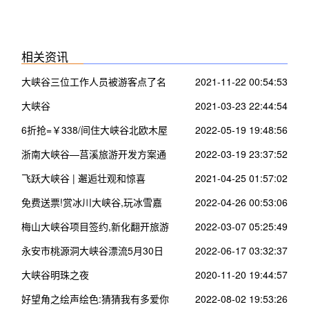
相关资讯
大峡谷三位工作人员被游客点了名
2021-11-22 00:54:53
大峡谷
2021-03-23 22:44:54
6折抢=￥338/间住大峡谷北欧木屋
2022-05-19 19:48:56
~看200米瀑布 空中走钢索
浙南大峡谷—莒溪旅游开发方案通
2022-03-19 23:37:52
过评审进入施工设计实施阶段
飞跃大峡谷 | 邂逅壮观和惊喜
2021-04-25 01:57:02
免费送票!赏冰川大峡谷,玩冰雪嘉
2022-04-26 00:53:06
年华~
梅山大峡谷项目签约,新化翻开旅游
2022-03-07 05:25:49
新篇章
永安市桃源洞大峡谷漂流5月30日
2022-06-17 03:32:37
正式启动,明天进入试营业!
大峡谷明珠之夜
2020-11-20 19:44:57
好望角之绘声绘色:猜猜我有多爱你
2022-08-02 19:53:26