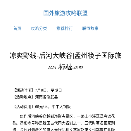
国外旅游攻略联盟
首页
攻略分类
推荐排行
联盟故事
凉爽野线-后河大峡谷|孟州筷子国际旅
行社
2021-10-22 20:48:52
【活动时间】7月9日，星期日
【活动地点】河南省修武县
【活动费用】65元/人，中午大锅饭
焦作后河峡谷穿越到净影寺景区，一路上小溪潺潺鸟语花
香。净影寺号称是我国古代四大名刹之一，五代时著名画家荆
浩，金代时最著名的诗人元好问和文学家赵秉文也都曾在此隐