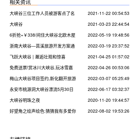
相关资讯
大峡谷三位工作人员被游客点了名
2021-11-22 00:54:53
大峡谷
2021-03-23 22:44:54
6折抢=￥338/间住大峡谷北欧木屋
2022-05-19 19:48:56
~看200米瀑布 空中走钢索
浙南大峡谷—莒溪旅游开发方案通
2022-03-19 23:37:52
过评审进入施工设计实施阶段
飞跃大峡谷 | 邂逅壮观和惊喜
2021-04-25 01:57:02
免费送票!赏冰川大峡谷,玩冰雪嘉
2022-04-26 00:53:06
年华~
梅山大峡谷项目签约,新化翻开旅游
2022-03-07 05:25:49
新篇章
永安市桃源洞大峡谷漂流5月30日
2022-06-17 03:32:37
正式启动,明天进入试营业!
大峡谷明珠之夜
2020-11-20 19:44:57
好望角之绘声绘色:猜猜我有多爱你
2022-08-02 19:53:26