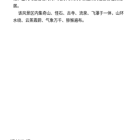
居。
该风景区内集奇山、怪石、古寺、流泉、飞瀑于一体，山环
水绕、云蒸霞蔚、气象万千、猕猴遍布。