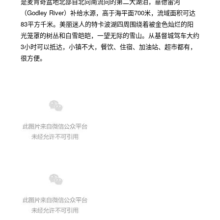
是麦肯奇盆地北部自北向南流向的第二大湖泊，靠德雷河
（
Godley River
）补给水源，高于海平面
700
米，流域面积可达
83
平方千米。美丽迷人的特卡波湖四周围绕着被金色灿烂的阳
光笼罩的树丛和白雪皑皑，一望无际的雪山。从基督城驾车大约
3
小时可以抵达，小镇不大，餐饮、住宿、加油站、超市都有，
很方便。