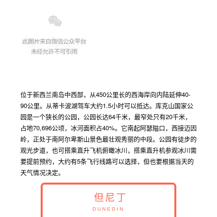
位于新西兰南岛中西部，从
450
公里长的西海岸向内陆延伸
40-
90
公里。
从蒂卡波湖驾车大约
1.5
小时可以抵达。库克山国家公
园是一个狭长的公园，公园长达
64
千米，最窄处只有
20
千米，
占地
70,696
公顷，冰河面积占
40%
。它南起阿瑟隘口，西接迈因
岭，正处于南阿尔卑斯山景色最壮观秀丽的中段。公园有徒步的
观光步道，也可搭乘直升飞机俯瞰冰川，搭乘直升机参观冰川需
要提前预约，大约有
5
条飞行线路可以选择，但也要根据当天的
天气情况决定。
但尼丁
DUNEDIN