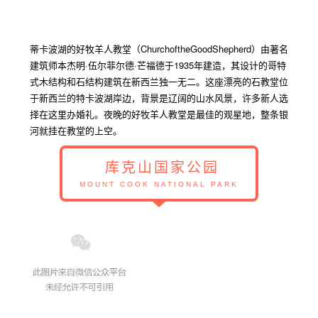
蒂卡波湖
的
好牧羊人教堂（
ChurchoftheGoodShepherd
）
由著名
建筑师本杰明·伍尔菲尔德·芒福德于
1935
年建造，其设计的哥特
式木结构和石结构建筑在新西兰独一无二。这座漂亮的石教堂位
于新西兰的特卡波湖岸边，背景是辽阔的山水风景，许多新人选
择在这里办婚礼。夜晚的好牧羊人教堂是最佳的观星地，整条银
河就挂在教堂的上空。
库克山国家公园
MOUNT COOK NATIONAL PARK