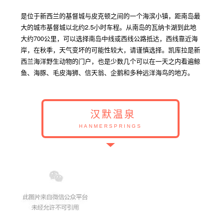
是位于新西兰的基督城与皮克顿之间的一个海滨小镇，距南岛最
大的城市基督城以北约
2.5
小时车程。从南岛的瓦纳卡湖到此地
大约
700
公里，可以选择南岛中线或西线公路抵达，西线靠近海
岸，在秋季，天气变坏的可能性较大，请谨慎选择。凯库拉是新
西兰海洋野生动物的门户，也是少数几个可以在一天之内看遍鲸
鱼、海豚、毛皮海狮、信天翁、企鹅和多种远洋海鸟的地方。
汉默温泉
HANMERSPRINGS