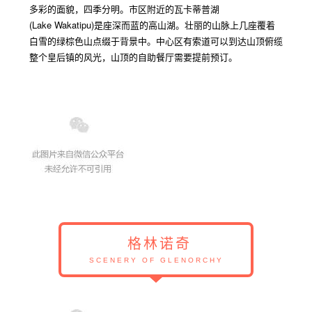
多彩的面貌，四季分明。市区附近的瓦卡蒂普湖
(Lake Wakatipu)
是座深而蓝的高山湖。壮丽的山脉上几座覆着
白雪的绿棕色山点缀于背景中。中心区有索道可以到达山顶俯缆
整个皇后镇的风光，山顶的自助餐厅需要提前预订。
格林诺奇
SCENERY OF GLENORCHY