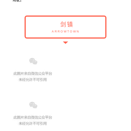
剑镇
ARROWTOWN