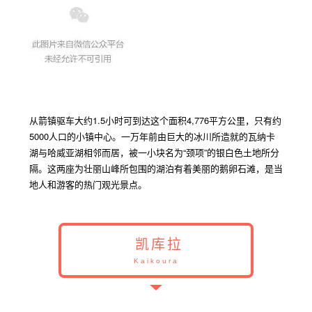
从箭镇驱车大约
1.5
小时可到达这个面积
4,776
平方公里，只有约
5000
人口的小镇中心。一万年前由巨大的冰川所造就的瓦纳卡
湖与哈威亚湖相邻而居，被一小块名为“颈项”的银白色土地所分
隔。这两座为壮丽山峰所包围的湖泊有着美丽的鹅卵石滩，是当
地人和游客的热门观光景点。
凯库拉
Kaikoura