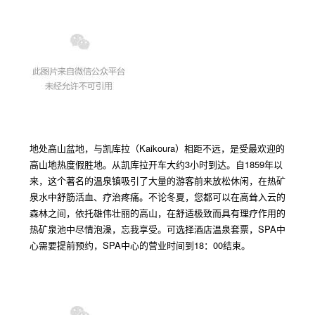
地处高山盆地，与凯库拉（
Kaikoura
）相距不远，是受最欢迎的
高山地热度假胜地。从凯库拉开车大约
3
小时到达。自
1859
年以
来，这个著名的温泉镇吸引了大量的游客前来放松休闲，在热矿
泉水中舒筋活血、疗治疼痛。不论冬夏，您都可以在高耸入云的
森林之间，依托雄伟壮丽的高山，在舒适极致而具有理疗作用的
热矿泉池中尽情泡澡，忘我享受。可选择酒店温泉套票，
SPA
中
心需要提前预约，
SPA
中心的营业时间到
18
：
00
结束。