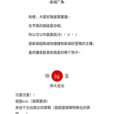
-新闻广角-
哈喽，大家好我是窦嘉璇~
名字真的超级复杂呢，
所以可以叫我窦高冷( ﹡ˆoˆ﹡ )
是新闻组新闻快捷键和新闻好望角的主播，
喜欢播音配音和我家的两个狗子~
hi
晓
玉
-师大说法-
注意注意！！
我是xxx（保密要求）
来自千古出美女的邯郸（我就是邯郸特殊化的表
现……）