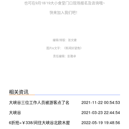
也可在9月18/19大小食堂门口现场报名及咨询哦~
快来加入我们吧！
编辑/排版：张文婕
图片&文字：《新闻好望角》
责任编辑：彭雅卓
相关资讯
大峡谷三位工作人员被游客点了名
2021-11-22 00:54:53
大峡谷
2021-03-23 22:44:54
6折抢=￥338/间住大峡谷北欧木屋
2022-05-19 19:48:56