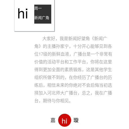
hi
周一
新闻广角
大家好，我是新闻好望角《新闻广
角》的主播孙家宁，十分开心能够见到各
位17级的新鲜血液，广播台是一个非常有
价值的活动平台和工作平台，你将在这里
得到更加全面的素质锻炼，这是其他学生
组织所做不到的，在你经历了广播台的历
练后，相信未来的你绝对不会后悔当初选
择加入河北师大广播台，总之，我在广播
台，期待与你相见。
hi
嘉
璇