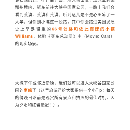
那州境内，驱车前往大峡谷国家公园，一路上我们会
看到荒漠、荒漠和荒漠。听到这儿是不是心里凉了一
大半，但你别小瞧这一段路，其中你会路过美国发展
史上举足轻重的
66号公路和依此而建的小镇
Williams
，体验《赛车总动员》中（Movie: Cars）
的现实场景。
大概下午或邻近傍晚，我们就可以进入大峡谷国家公
园的
南缘
了（这里旅游君给大家提供一个小Tip：每天
的傍晚日落前是观赏所有景点和拍照的最佳时机，因
为夕阳和红岩最配！）。