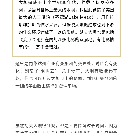
大坝建成于上个世纪30年代，拦截了科罗拉多
河，是当时世界上最大的水坝，也因此创造了美国
最大的人工湖泊（密德湖Lake Mead），用作拉
斯维加斯的供水来源，但据说大坝的建成也对下游
的生态环境造成了一定的影响。胡夫大坝也是包括
《变形金刚》在内的众多电影的取景地，有电影情
节的你一定不要错过。
这里是内华达州和亚利桑那州的交界处，时区会有变
化，别忘了“倒时差”！
关于停车，大坝有收费停车
场，你也可以开过大坝顶上的路面，到亚利桑那州的
一侧的半山腰上选择免费停车场。
虽然胡夫大坝很壮观，但是不要停留过长时间，因为
更壮观的还！在！后！面！从大坝出发，进入亚利桑