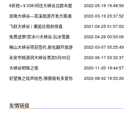
6折抢=￥338/间住大峡谷北欧木屋
2022-05-19 19:48:56
~看200米瀑布 空中走钢索
浙南大峡谷—莒溪旅游开发方案通
2022-03-19 23:37:52
过评审进入施工设计实施阶段
飞跃大峡谷 | 邂逅壮观和惊喜
2021-04-25 01:57:02
免费送票!赏冰川大峡谷,玩冰雪嘉
2022-04-26 00:53:06
年华~
梅山大峡谷项目签约,新化翻开旅游
2022-03-07 05:25:49
新篇章
永安市桃源洞大峡谷漂流5月30日
2022-06-17 03:32:37
正式启动,明天进入试营业!
大峡谷明珠之夜
2020-11-20 19:44:57
好望角之绘声绘色:猜猜我有多爱你
2022-08-02 19:53:26
友情链接