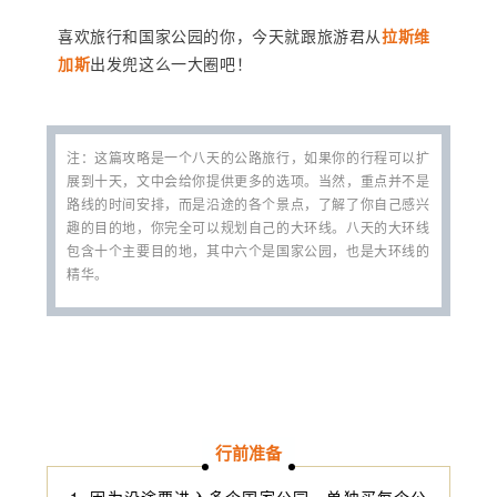
喜欢旅行和国家公园的你，今天就跟旅游君从
拉斯维
加斯
出发兜这么一大圈吧！
注：这篇攻略是一个八天的公路旅行，如果你的行程可以扩
展到十天，文中会给你提供更多的选项。当然，重点并不是
路线的时间安排，而是沿途的各个景点，了解了你自己感兴
趣的目的地，你完全可以规划自己的大环线。八天的大环线
包含十个主要目的地，其中六个是国家公园，也是大环线的
精华。
行前准备
1. 因为沿途要进入多个国家公园，单独买每个公