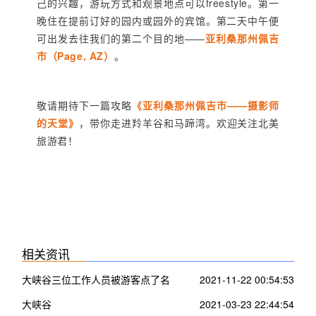
己的兴趣，游玩方式和观景地点可以freestyle。第一
晚住在提前订好的园内或园外的宾馆。第二天中午便
可出发去往我们的第二个目的地——
亚利桑那州佩吉
市（Page, AZ）
。
敬请期待下一篇攻略
《亚利桑那州佩吉市——摄影师
的天堂》
，
带你走进羚羊谷和马蹄湾。
欢迎关注北美
旅游君！
相关资讯
大峡谷三位工作人员被游客点了名
2021-11-22 00:54:53
大峡谷
2021-03-23 22:44:54