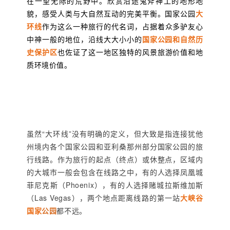
在一望无际的荒野中。欣赏沿途鬼斧神工的地形地
貌，感受人类与大自然互动的完美平衡。国家公园
大
环线
作为这么一种旅行的代名词，占据着众多驴友心
中神一般的地位，沿线大大小小的
国家公园和
自然历
史保护区
也佐证了这一地区独特的风景旅游价值和地
质环境价值。
虽然“大环线”没有明确的定义，但大致是指连接犹他
州境内各个国家公园和亚利桑那州部分国家公园的旅
行线路。作为旅行的起点（终点）或休整点，区域内
的大城市一般会包含在线路之中，有的人选择凤凰城
菲尼克斯（Phoenix），有的人选择赌城拉斯维加斯
（Las Vegas），两个地点距离线路的第一站
大峡谷
国家
公园
都不远。