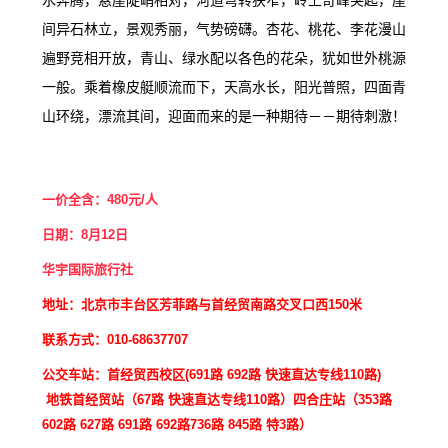
水奔腾，悬崖陡峭相对，河道弯转狭窄，岭上奇峰突起，崖
间异石林立，景观秀丽，气势磅礴。杏花、桃花、李花漫山
遍野竞相开放，青山、绿水配以各色的花朵，犹如世外桃源
一般。乘着橡皮艇顺流而下，天高水长，阳光普照，四面青
山环绕，漂流其间，迎面而来的是一种期待－－期待刺激！
一价全含：480元/人
日期：8月12
日
华宇国际旅行社
地址：北京市丰台区芳菲路与首经贸南路交叉口西150米
联系方式：010-68637707
公交车站：首经贸西校区(691路 692路 快速直达专线110路)
地铁首经贸站（67路
快速直达专线110路
）四合庄站（353路
602路 627路 691路 692路736路 845路 特3路）