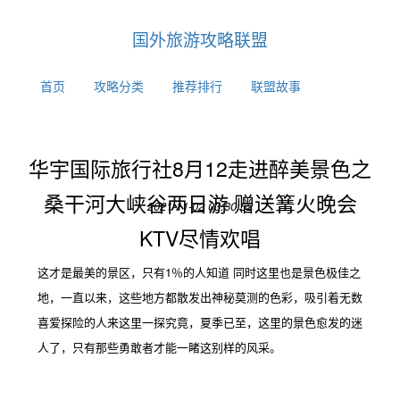
国外旅游攻略联盟
首页
攻略分类
推荐排行
联盟故事
华宇国际旅行社8月12走进醉美景色之
桑干河大峡谷两日游 赠送篝火晚会
2021-11-02 03:30:52
KTV尽情欢唱
这才是最美的景区，只有1％的人知道 同时这里也是景色极佳之
地，一直以来，这些地方都散发出神秘莫测的色彩，吸引着无数
喜爱探险的人来这里一探究竟，夏季已至，这里的景色愈发的迷
人了，只有那些勇敢者才能一睹这别样的风采。