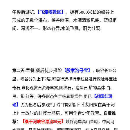
午餐后游览
,
【飞瀑峡景区】
，拥有5000米长的峡谷上
形成的无数个瀑布，峡谷幽深，水潭清澈见底、蓝绿相
间、深浅不一、形态各异
,
水流飞溅，蔚为壮观
.
早餐
,
餐后徒步探险
【殷家沟寻宝】
第二天:
，
峡谷长15公
里，峡谷分为上下2层
,
可自行选择行走线路进行探险寻宝捡
奇石
,
宣化观赏石资源丰富
,
图纹石，造型石
,
矿物晶体
白、
【
黑、紫
红等。许多形态各异极具观赏性
,
更已
战国红玛
】
后参观“丁玲”作家笔下《太阳照在桑干河
瑙
尤为出名
上》土改时的村寨土坯房，可用作青少年教育。
自费推
【
】
荐：
桑干河峡谷漂流80元
峡谷两岸高山耸峙，中间河