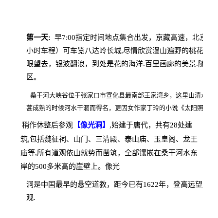
第一天:
早
7:00
指定时间地点集合出发，京藏高速，北京
--
小时车程）可车览八达岭长城
,
尽情欣赏漫山遍野的桃花、山
眼望去，银波翻浪，到处是花的海洋
.
百里画廊的美景
.
随后
区。
桑干河大峡谷位于张家口市宣化县最南部王家湾乡，这里山清水秀
葚成熟的时候河水干涸而得名，更因女作家丁玲的小说《太阳照在
稍作休整后参观
【像光洞】
,
始建于唐代，共有28处建
筑
,
包括魏征祠、山门、三清殿、泰山庙、玉皇阁、龙王
庙等
,
所有道观依山就势而凿筑，全部镶嵌在桑干河水东
岸的500多米高的崖壁上。像光
洞是中国最早的悬空道教，距今已有
1622
年，登高远望周围
观
.