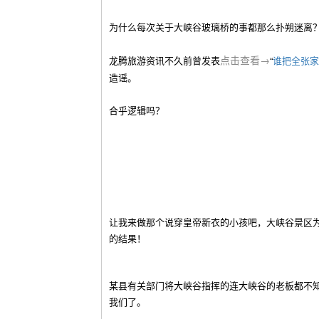
为什么每次关于大峡谷玻璃桥的事都那么扑朔迷离
点击查看→
龙腾旅游资讯不久前曾发表
“
谁把全张家
造谣。
合乎逻辑吗？
让我来做那个说穿皇帝新衣的小孩吧，大峡谷景区
的结果！
某县有关部门将大峡谷指挥的连大峡谷的老板都不
我们了。