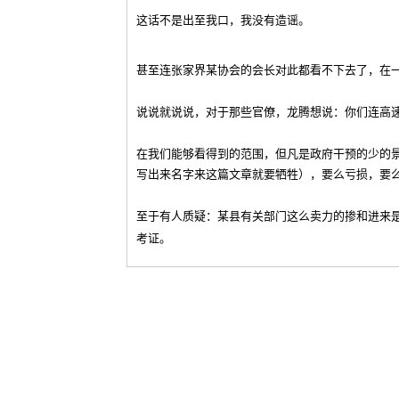
这话不是出至我口，我没有造谣。
甚至连张家界某协会的会长对此都看不下去了，在
说说就说说，对于那些官僚，龙腾想说：你们连高
在我们能够看得到的范围，但凡是政府干预的少的景
写出来名字来这篇文章就要牺牲），要么亏损，要
至于有人质疑：
某县有关部门
这么卖力的掺和进来
考证
。