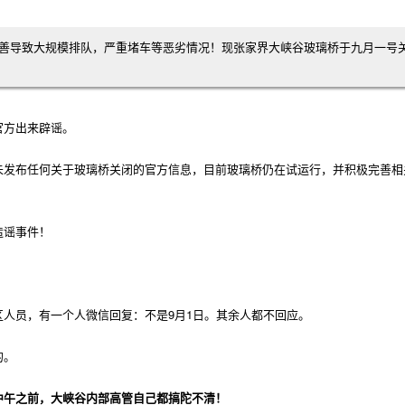
善导致大规模排队，严重堵车等恶劣情况！现张家界大峡谷玻璃桥于九月一号
官方出来辟谣。
未发布任何关于玻璃桥关闭的官方信息，目前玻璃桥仍在试运行，并积极完善相
造谣事件！
人员，有一个人微信回复：不是9月1日。其余人都不回应。
的。
中午之前，大峡谷内部高管自己都搞陀不清！