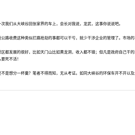
一次我们从大峡谷回张家界的车上，会长对我说，龙武，这事你说说吧。
速公路收费这种类似拦路抢劫的事都可以干亏，就少干涉企业的管理了。
市场的
区都发展的很好，比如天门山比如黄龙洞，收入都不错；但凡是政府自己干的或
么要死不活！
是不是想分一杯羹？笔者不得而知，无从考证。
如同
大峡谷的环保车开不开以及