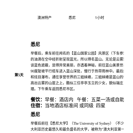
澳洲特产
悉尼
1
小时
悉尼
早餐后，乘车前往闻名的【蓝山国家公园】风景区（下车参观约6
的油滴在空中经折射呈现蓝光，所以得名蓝山。无论是云雾蒙蒙
谈蓝色遮蔽，显得异常美丽，亦透着神秘。前往蓝山美景世界您
90度陡坡平行缆车进入蓝山深处，慢行于热带雨林中。最后乘上S
第
5
天
和炫目瀑布，通往享誉世界的三姐妹峰，三姐妹峰是蓝山的奇景
高出云雾的山崖之上，酷似三位亭亭玉立的少女，貌似端庄，栩
理。下午乘车返回悉尼市区。
餐饮：
早餐：酒店内 午餐：五菜一汤或自助 晚
住宿：
当地酒店标准间 或同级 四星
悉尼
早餐后前往【悉尼大学】（The University of Sydney）（不少
大利亚历史最悠久和最负盛名的大学，被称为"澳大利亚第一校"