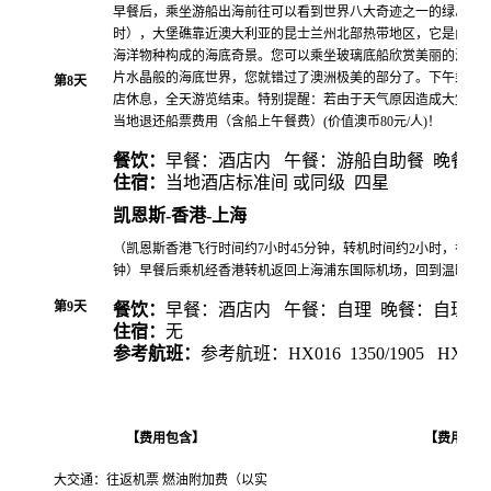
早餐后，乘坐游船出海前往可以看到世界八大奇迹之一的绿岛参观
时），大堡礁靠近澳大利亚的昆士兰州北部热带地区，它是由色
海洋物种构成的海底奇景。您可以乘坐玻璃底船欣赏美丽的海底
片水晶般的海底世界，您就错过了澳洲极美的部分了。下午乘船
第
8
天
店休息，全天游览结束。特别提醒：若由于天气原因造成大堡礁
当地退还船票费用（含船上午餐费）(价值澳币80元/人)！
餐饮：
早餐：酒店内 午餐：游船自助餐 晚餐：
住宿：
当地酒店标准间 或同级 四星
凯恩斯
-
香港
-
上海
（凯恩斯香港飞行时间约7小时45分钟，转机时间约2小时，香港上
钟）早餐后乘机经香港转机返回上海浦东国际机场，回到温暖的
餐饮：
早餐：酒店内 午餐：自理 晚餐：自理
第
9
天
住宿：
无
参考航班：
参考航班：
HX016 1350/1905 HX234 
【费用包含】
【费用不包
大交通：往返机票 燃油附加费（以实