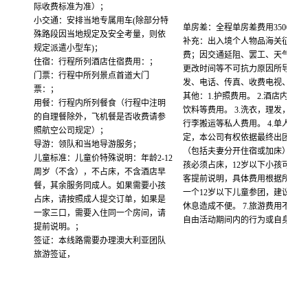
际收费标准为准）；
小交通：安排当地专属用车(除部分特
单房差：全程单房差费用3500元/
殊路段因当地规定及安全考量，则依
补充：出入境个人物品海关征税，
规定派遣小型车)；
费；因交通延阻、罢工、天气、飞
住宿：行程所列酒店住宿费用：；
更改时间等不可抗力原因所导致的
门票：行程中所列景点首道大门
发、电话、传真、收费电视、饮品
票：；
其他：1.护照费用。 2.酒店内电
用餐：行程内所列餐食（行程中注明
饮料等费用。 3.洗衣，理发，电
的自理餐除外，飞机餐是否收费请参
行李搬运等私人费用。 4.单人房差
照航空公司规定）；
定，本公司有权依据最终出团人数
导游：领队和当地导游服务；
（包括夫妻分开住宿或加床）。 6
儿童标准：儿童价特殊说明：年龄2-12
孩必须占床，12岁以下小孩可选
周岁（不含），不占床，不含酒店早
客提前说明，具体费用根据所报团
餐，其余服务同成人。如果需要小孩
一个12岁以下儿童参团，建议住
占床，请按照成人提交订单，如果是
休息造成不便。 7.旅游费用不包
一家三口，需要入住同一个房间，请
自由活动期间内的行为或自身疾病
提前说明。；
签证：本线路需要办理澳大利亚团队
旅游签证，