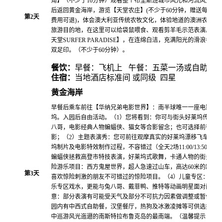
角】（不少于10分钟）观看整个布里斯班城市风光和河流风光、
后返回黄金海岸，游览【天堂农庄】(不少于60分钟，赠送每人
第
2
天
费用可退)，体会澳大利亚传统农牧文化，体验地道的澳洲农场生
旅游目的地，在这里可以给袋鼠喂食、观看剪羊毛示范表演。游
天堂SURFER PARADISE】，在连绵白洁，充满阳光的滑浪者
双足印。（不少于60分钟）。
餐饮：
早餐：飞机上 午餐：五菜一汤或自助 晚
住宿：
当地酒店标准间 或同级 四星
黄金海岸
早餐后乘车前往【华纳兄弟电影世界】：南半球唯一一座电影主
坞。入园后自由活动。（1）您将看到：你可与街头好莱坞传奇明
八哥，电影经典人物蝙蝠侠、猫女等合影留念；也可选择前往观看
影；（2）主题表演秀：您可前往观摩真实的好莱坞漂移飞车表演
坞制片及电影特效制作过程，不容错过（全天2场11:00/13:50
蝙蝠侠拯救高登市特技表演，好莱坞式歌舞，卡通人物的街头秀及
险游乐项目：西方鬼屋世界，超人急速过山车，高达60米的跳楼
第
3
天
喜欢惊险刺激的朋友不可错过的惊险项目。（4）儿童专区：儿童
乐专区戏水，更能与兔八哥、戴菲鸭、推特等动画明星面对面。(
意：部分表演有可能受天气及部分不可抗力因素做调整或暂停）(
园内有中西式自助餐，汉堡餐厅，热狗及冰激凌摊等可供选择)乘
中巡游风光迤逦的南斯特拉布鲁克岛的最南端。（温馨提示：直