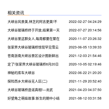
相关资讯
大峡谷风景美,林芝的阿吉更美!不
2022-02-27 04:24:29
信你来看看……
大峡谷玻璃桥终于开放,结果第一天
2022-07-27 20:14:56
就出了这事!
大峡谷里这群女人,每周都要在聚在
2020-11-07 23:26:32
一起搞事情~
张家界大峡谷玻璃桥惊现罕见雪云
2023-06-05 13:39:33
海!
苍南浙南大峡谷景区设计图新鲜出
2021-12-03 21:54:46
炉!未来要建成这样子…
定了!张家界大峡谷玻璃桥8月20日
2020-10-05 02:19:46
开放了!
神秘的库车大峡谷
2022-06-22 21:20:20
探险西乡大峡谷无人区(二)
2021-11-29 20:52:40
大峡谷玻璃桥造谣真相!—龙武
2021-04-23 04:37:50
好望角之萌娃故事:新生的期中小结
2021-08-12 03:31:58