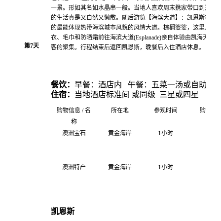
一景。形如其名如水晶串一般。当地人喜欢周末携家带口到这里
的生活真是又自然又懒散。随后游览【海滨大道】：凯恩斯市政
的最能体现热带海滨城市风貌的风情大道。棕榈婆娑，这里人造
衣、毛巾和防晒霜前往海滨大道(Esplanade)亲自体验由凯海天
第
7
天
客的聚集。行程结束后返回凯恩斯，晚餐后入住酒店休息。
餐饮：
早餐：酒店内 午餐：五菜一汤或自助 晚
住宿：
当地酒店标准间 或同级 三星或四星
购物信息
所在地
参观时间
购物内
/
名
称
澳洲宝石
黄金海岸
1
小时
澳洲特产
黄金海岸
1
小时
凯恩斯