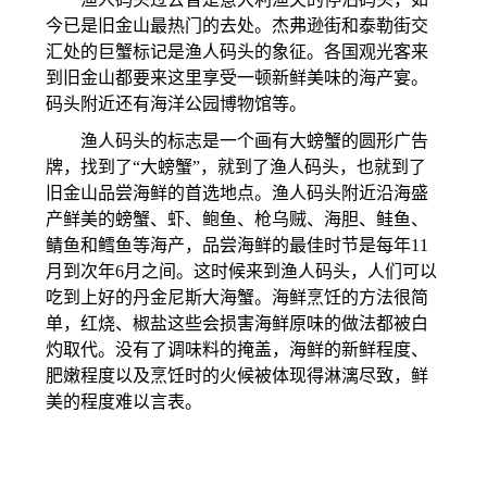
今已是旧金山最热门的去处。杰弗逊街和泰勒街交
汇处的巨蟹标记是渔人码头的象征。各国观光客来
到旧金山都要来这里享受一顿新鲜美味的海产宴。
码头附近还有海洋公园博物馆等。
渔人码头的标志是一个画有大螃蟹的圆形广告
牌，找到了“大螃蟹”，就到了渔人码头，也就到了
旧金山品尝海鲜的首选地点。渔人码头附近沿海盛
产鲜美的螃蟹、虾、鲍鱼、枪乌贼、海胆、鲑鱼、
鲭鱼和鳕鱼等海产，品尝海鲜的最佳时节是每年11
月到次年6月之间。这时候来到渔人码头，人们可以
吃到上好的丹金尼斯大海蟹。海鲜烹饪的方法很简
单，红烧、椒盐这些会损害海鲜原味的做法都被白
灼取代。没有了调味料的掩盖，海鲜的新鲜程度、
肥嫩程度以及烹饪时的火候被体现得淋漓尽致，鲜
美的程度难以言表。