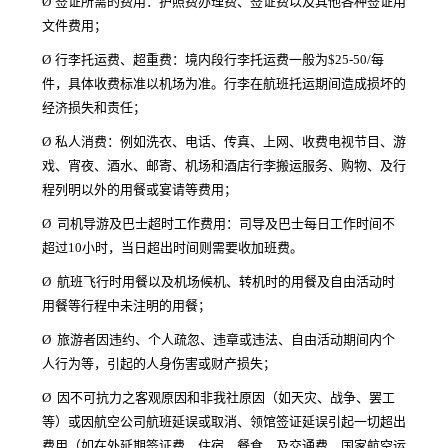
Ø
签证所需的费用：护照费办理费、签证费以及其他各种签证用
文件费用；
Ø
行李托运费、超重费：境内段行李托运费一般为$25-50/每
件，具体收费标准以机场为准。行李在航班托运期间造成损坏的
经济损失和责任；
Ø
私人消费：例如洗衣、电话、传真、上网、收费电视节目、游
戏、宵夜、酒水、邮寄、机场和酒店行李搬运服务、购物、及行
程列明以外的用餐或宴请等费用；
Ø
司机导游及巴士超时工作费用：司导及巴士每日工作时间不
超过10小时，当日超出时间则需要收加班费。
Ø
航班飞行时用餐以及机场候机、转机时的用餐及自由活动时
用餐等行程中未注明的用餐；
Ø
旅游者因违约、个人疏忽、违章或违法、自由活动期间内个
人行为等，引起的人身伤害或财产损失；
Ø
因不可抗力之客观原因和非我社原因（如天灾、战争、罢工
等）或因航空公司航班延误或取消、领馆签证延误引起一切超出
费用（如在外延期签证费、住宿、餐食、及交通费、国家航空运