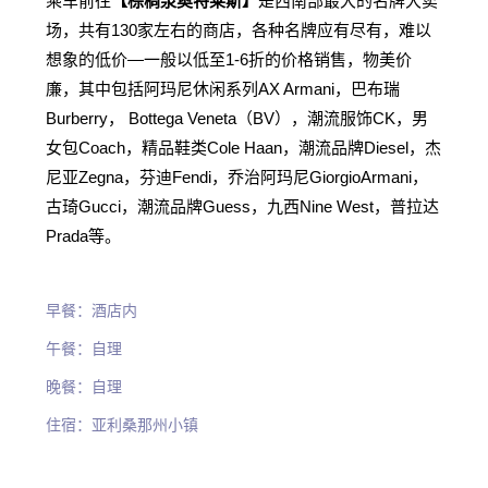
乘车前往
【棕榈泉奥特莱斯】
是西南部最大的名牌大卖
场，共有130家左右的商店，各种名牌应有尽有，难以
想象的低价―一般以低至1-6折的价格销售，物美价
廉，其中包括阿玛尼休闲系列AX Armani，巴布瑞
Burberry， Bottega Veneta（BV），潮流服饰CK，男
女包Coach，精品鞋类Cole Haan，潮流品牌Diesel，杰
尼亚Zegna，芬迪Fendi，乔治阿玛尼GiorgioArmani，
古琦Gucci，潮流品牌Guess，九西Nine West，普拉达
Prada等。
早餐：酒店内
午餐：自理
晚餐：自理
住宿：亚利桑那州小镇