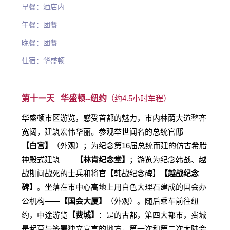
早餐：酒店内
午餐：团餐
晚餐：团餐
住宿：华盛顿
第十一天 华盛顿--
纽约
（约4.5小时车程）
华盛顿市区游览，感受首都的魅力，市内林荫大道整齐
宽阔，建筑宏伟华丽。参观举世闻名的总统官邸——
【白宫】
（外观）；为纪念第16届总统而建的仿古希腊
神殿式建筑——
【林肯纪念堂】
；游览为纪念韩战、越
战期间战死的士兵和将官【韩战纪念碑】
【越战纪念
碑】
。坐落在市中心高地上用白色大理石建成的国会办
公机构——
【国会大厦】
（外观）。随后乘车前往纽
约，中途游览
【费城】
：是的古都，第四大都市，费城
是起草与签署独立宣言的地方，第一次和第二次大陆会