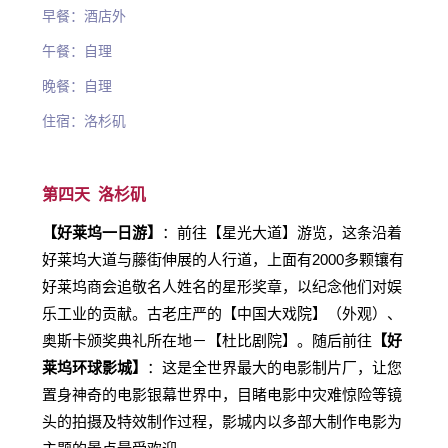
早餐：酒店外
午餐：自理
晚餐：自理
住宿：洛杉矶
第四天 洛杉矶
【好莱坞一日游】
：前往【星光大道】游览，这条沿着
好莱坞大道与藤街伸展的人行道，上面有2000多颗镶有
好莱坞商会追敬名人姓名的星形奖章，以纪念他们对娱
乐工业的贡献。古老庄严的【中国大戏院】（外观）、
奥斯卡颁奖典礼所在地－【杜比剧院】。随后前往
【好
莱坞环球影城】
：这是全世界最大的电影制片厂，让您
置身神奇的电影银幕世界中，目睹电影中灾难惊险等镜
头的拍摄及特效制作过程，影城内以多部大制作电影为