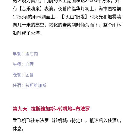
的环境为卖点，门前的人工湖面积达32000平方米，并
有【音乐喷泉】表演。夜幕降临华灯初上，海市蜃楼前
1.2公顷的雨林湖面上，【“火山”爆发】时火光和烟雾喷
向几十米的高空，融化的岩浆刹时倾泻而下，整个雨林
顿时成了火海。
早餐：酒店内
午餐：自理
晚餐：团餐
住宿：拉斯维加斯
第九天 拉斯维加斯--
转机地--
布法罗
乘飞机飞往布法罗（转机城市待定），抵达后入住酒店
休息。