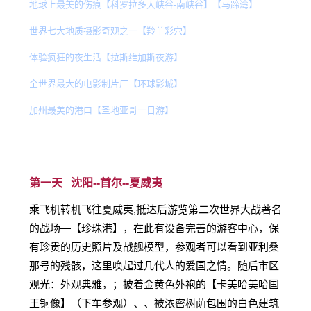
地球上最美的伤痕【科罗拉多大峡谷-南峡谷】【马蹄湾】
世界七大地质摄影奇观之一【羚羊彩穴】
体验疯狂的夜生活【拉斯维加斯夜游】
全世界最大的电影制片厂【环球影城】
加州最美的港口【圣地亚哥一日游】
第一天 沈阳--
首尔--
夏威夷
乘飞机转机飞往夏威夷,抵达后游览第二次世界大战著名
的战场—【珍珠港】，在此有设备完善的游客中心，保
有珍贵的历史照片及战舰模型，参观者可以看到亚利桑
那号的残骸，这里唤起过几代人的爱国之情。随后市区
观光：外观典雅，；披着金黄色外袍的【卡美哈美哈国
王铜像】（下车参观）、、被浓密树荫包围的白色建筑