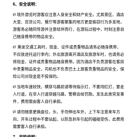
6、
安全说明：
Ø
境外游览时游客应注意人身安全和财产安全。尤其景区、酒店
大堂、百货公司、餐厅等游客聚集的地方更是偷窃行为多发地，
游客务必随同导游并注意结伴而行，在游玩过程中，时刻注意自
己随身携带的物品安全。
Ø
乘坐交通工具时，现金、证件或贵重物品请务必随身携带，
不应放进托运行李内；外出旅游离开酒店及旅游车时，也请务必
将现金、证件或贵重物品随身携带。因为酒店不负责游客在客房
中贵重物品安全，司机也不负责巴士上旅客贵重物品的安全，保
险公司对现金是不投保的。
Ø
当地车速较快，横穿马路前请等待指示灯，不要闯红灯，要走
人行道，在非人行道穿越马路，警察会给罚款。发生此类突发事
件，费用需由客人自行承担。
Ø
请勿随意更换座位，头、手勿伸出车外，上下车注意来车方
向，开车过程中不要站起，以防急刹车引起的磕碰受伤，此费用
需要客人自行承担。
7、
风险说明：