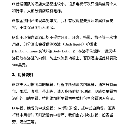
Ø
普通团队的酒店大堂都比较小，很多电梯每次只能乘坐两个人
和行李，大部分酒店没有电梯。
Ø
散客拼团若出现单男单女，我社有权调整夫妻及亲属住宿安
排，不能保证同行人同房。
Ø
出于环保意识酒店均不提供牙刷、牙膏、拖鞋、梳子等一次性
用品，部分酒店会提供沐浴液（Bath liquid）护发素
(HairConditioner)护肤液(Body Lotion)； 在浴室洗澡时，请您将
浴帘放在浴缸的内侧，防止水流到地板上，否则酒店据此将罚款
500美元。
3、
用餐说明：
Ø
欧美人习惯简单的早餐，行程中所列酒店内早餐，通常只有面
包、蛋糕、咖啡、茶水等，请入乡随俗给予理解。夏威夷早餐为
酒店外自助早餐，拉斯维加斯早餐为中式打包早套餐送入房间。
Ø
午餐、晚餐为中式桌餐： 6-7菜1汤/桌，或中式自助餐。如遇
行程中用餐时间附近没有中餐厅，我们会安排吃快餐：如麦当
劳、汉堡王等。