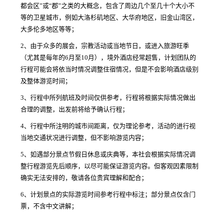
都会区”或“郡”之类的大概念，包含了周边几个至几十个大小不
等的卫星城市，例如大洛杉矶地区、大华府地区，旧金山湾区，
大多伦多地区等等；
2、由于众多的展会，宗教活动或当地节日，或进入旅游旺季
（尤其是每年的6月至10月），境外酒店经常超售，计划团队的
行程可能会将依当时情况调整住宿情况，但是不会影响酒店级别
及整体游览时间；
3、行程中所列航班及时间仅供参考，行程将根据实际情况做出
合理的调整，出发前将给予确认行程；
4、行程中所注明的城市间距离，仅为理论参考，活动的进行视
当地交通状况进行调整，但不影响游览内容；
5、如遇部分景点节假日休息或庆典等，本社会根据实际情况调
整行程游览先后顺序，以尽可能保证游览内容。但客观因素限制
确实无法安排的，敬请各位贵宾理解和配合；
6、计划景点的实际游览时间参考行程中标注；部分景点仅含门
票，不含中文讲解；