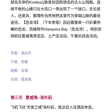
胡岛东岸的Koolau山脉是创造欧胡岛的古火山残骸。连
绵不绝的山峰只在大风口一带出现了一个缺口。无论是
人，还是风，都理所当然地把这里作为穿越山脉的最佳
途径、【恐龙湾】（下车参观）因远看像是一只趴著熟
睡的恐龙，而被称作Hanauma Bay（恐龙湾）。特别安
排前往夏威夷珠宝店、土产店活动。午餐后自由活动。
早餐：酒店外
午餐：团餐
晚餐：自理
住宿：夏威夷
第三天 夏威夷--
洛杉矶
飞机飞往“天使之城”洛杉矶，抵达后入住酒店休息。