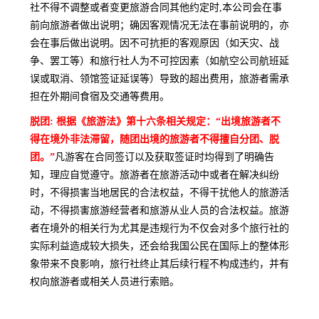
社不得不调整或者变更旅游合同其他约定时,本公司会在事
前向旅游者做出说明；确因客观情况无法在事前说明的，亦
会在事后做出说明。因不可抗拒的客观原因（如天灾、战
争、罢工等）和旅行社人为不可控因素（如航空公司航班延
误或取消、领馆签证延误等）导致的超出费用，旅游者需承
担在外期间食宿及交通等费用。
脱团: 根据《旅游法》第十六条相关规定：“出境旅游者不
得在境外非法滞留，随团出境的旅游者不得擅自分团、脱
团。”
凡游客在合同签订以及获取签证时均得到了明确告
知，理应自觉遵守。旅游者在旅游活动中或者在解决纠纷
时，不得损害当地居民的合法权益，不得干扰他人的旅游活
动，不得损害旅游经营者和旅游从业人员的合法权益。旅游
者在境外的相关行为尤其是违规行为不仅会对多个旅行社的
实际利益造成较大损失，还会给我国公民在国际上的整体形
象带来不良影响，旅行社终止其后续行程不构成违约，并有
权向旅游者或相关人员进行索赔。