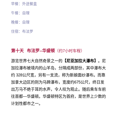
早餐：外送餐盒
午餐：自理
晚餐：自理
住宿：布法罗
第十天 布法罗--
华盛顿
（约7小时车程）
游览世界七大自然奇景之一的
【尼亚加拉大瀑布】
。尼
加拉瀑布被境内的山羊岛，分隔成两部份，其中瀑布大
约 328公尺宽，另有一支流，称为新娘面纱瀑布。而靠
加拿大边区的则为马蹄瀑布，宽度约675公尺，终日发
出万马不绝于耳的水声，令人叹为观止。随后乘车车前
往首都—华盛顿。华盛顿特区为首府，是世界上少数的
计划性都市之一。