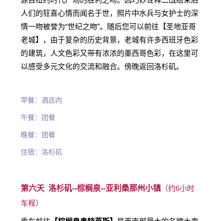
人们的狂喜心情而闻名于世，照片中水兵与女护士的深
情一吻被誉为“世纪之吻”。随后您可以前往【圣地亚哥
老城】，由于复杂的历史背景，老城有许多西班牙色彩
的建筑，人文色彩又带有浓浓的墨西哥色彩，在这里可
以感受多元文化的交流和融合。傍晚返回洛杉矶。
早餐：酒店内
午餐：团餐
晚餐：团餐
住宿：洛杉矶
第六天 洛杉矶--
棕榈泉--
亚利桑那州小镇
（约6小时
车程）