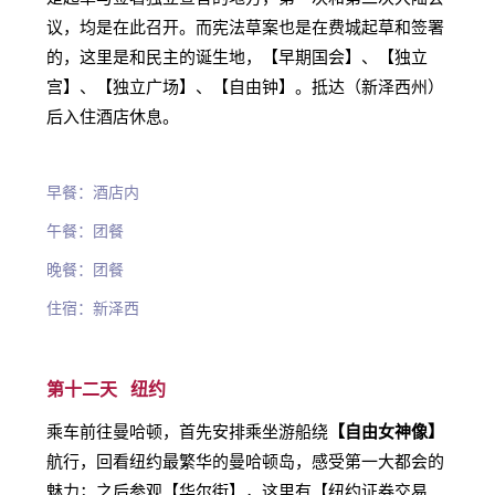
议，均是在此召开。而宪法草案也是在费城起草和签署
的，这里是和民主的诞生地，【早期国会】、【独立
宫】、【独立广场】、【自由钟】。抵达（新泽西州）
后入住酒店休息。
早餐：酒店内
午餐：团餐
晚餐：团餐
住宿：新泽西
第十二天 纽约
乘车前往曼哈顿，首先安排乘坐游船绕
【自由女神像】
航行，回看纽约最繁华的曼哈顿岛，感受第一大都会的
魅力；之后参观【华尔街】，这里有【纽约证券交易