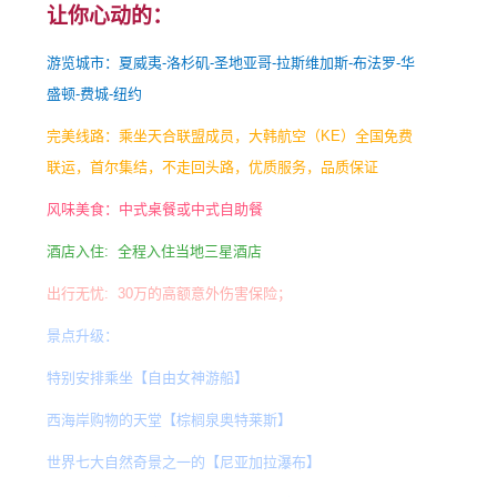
让你心动的：
游览城市：夏威夷-洛杉矶-圣地亚哥-拉斯维加斯-布法罗-华
盛顿-费城-纽约
完美线路：乘坐天合联盟成员，大韩航空（KE）全国免费
联运，首尔集结，不走回头路，优质服务，品质保证
风味美食：中式桌餐或中式自助餐
酒店入住: 全程入住当地三星酒店
出行无忧: 30万的高额意外伤害保险；
景点升级：
特别安排乘坐【自由女神游船】
西海岸购物的天堂【棕榈泉奥特莱斯】
世界七大自然奇景之一的【尼亚加拉瀑布】