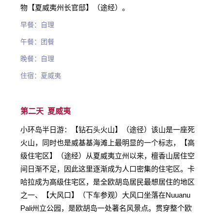
物【夏威夷州长官邸】（途经）。
早餐：自理
午餐：团餐
晚餐：自理
住宿：夏威夷
第二天 夏威夷
小环岛半日游：【钻石头火山】（途径）该山是一座死
火山，同时也是威基基海滩上最明显的一个标志，【高
级住宅区】（途经）从夏威夷立州以来，檀香山居住空
间日渐不足，因此这里逐渐成为人口密集的住宅区。卡
哈拉成为高级住宅区，是全欧胡岛居民最想居住的地区
之一、【大风口】（下车参观）大风口坐落在Nuuanu
Pali州立公园，是欧胡岛一处著名风景点。贯穿整个欧