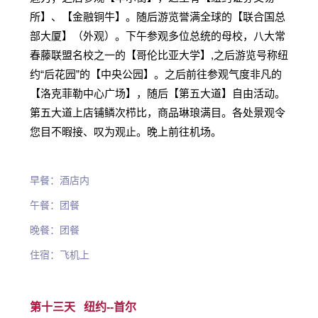
所】、【金融铜牛】。随后游览誉满全球的【联合国总
部大厦】（外观）。下午参观多位总统的母校，八大常
春藤联盟名校之一的【哥伦比亚大学】,之后游览号称纽
约“后花园”的【中央公园】。之后前往参观气度非凡的
【洛克菲勒中心广场】，随后【第五大道】自由活动。
第五大道上店铺鳞次栉比，商品琳琅满目。各处景观令
您目不暇接、叹为观止。晚上前往机场。
早餐：酒店内
午餐：团餐
晚餐：团餐
住宿：飞机上
第十三天 纽约--
首尔