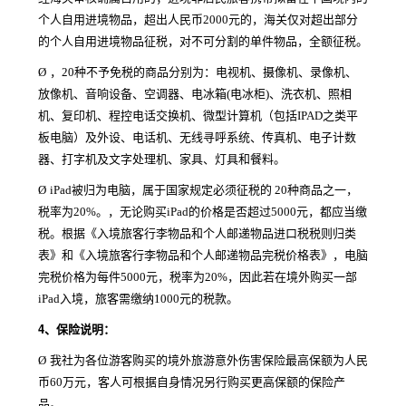
个人自用进境物品，超出人民币2000元的，海关仅对超出部分
的个人自用进境物品征税，对不可分割的单件物品，全额征税。
Ø
，20种不予免税的商品分别为：电视机、摄像机、录像机、
放像机、音响设备、空调器、电冰箱(电冰柜)、洗衣机、照相
机、复印机、程控电话交换机、微型计算机（包括IPAD之类平
板电脑）及外设、电话机、无线寻呼系统、传真机、电子计数
器、打字机及文字处理机、家具、灯具和餐料。
Ø
iPad被归为电脑，属于国家规定必须征税的 20种商品之一，
税率为20%。，无论购买iPad的价格是否超过5000元，都应当缴
税。根据《入境旅客行李物品和个人邮递物品进口税税则归类
表》和《入境旅客行李物品和个人邮递物品完税价格表》，电脑
完税价格为每件5000元，税率为20%，因此若在境外购买一部
iPad入境，旅客需缴纳1000元的税款。
4、
保险说明：
Ø
我社为各位游客购买的境外旅游意外伤害保险最高保额为人民
币60万元，客人可根据自身情况另行购买更高保额的保险产
品。