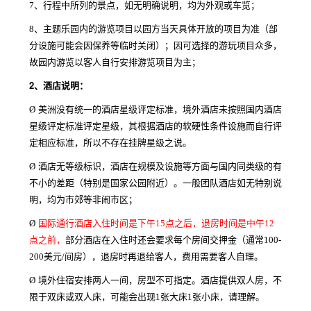
7、行程中所列的景点，如无明确说明，均为外观或车览；
8、主题乐园内的游览项目以园方当天具体开放的项目为准（部
分设施可能会因保养等临时关闭）；因可选择的游玩项目众多，
故园内游览以客人自行安排游览项目为主；
2、
酒店说明：
Ø
美洲没有统一的酒店星级评定标准，境外酒店未按照国内酒店
星级评定标准评定星级，其根据酒店的软硬性条件设施而自行评
定相应标准，所以不存在挂牌星级之说。
Ø
酒店无等级标识，酒店在规模及设施等方面与国内同类级的有
不小的差距（特别是国家公园附近）。一般团队酒店如无特别说
明，均为市郊等非闹市区；
Ø
国际通行酒店入住时间是下午15点之后，退房时间是中午12
点之前，
部分酒店在入住时还会要求每个房间交押金（通常100-
200美元/间房），退房时再退给客人，费用需要客人自理。
Ø
境外住宿安排两人一间，房型不可指定。酒店提供双人房，不
限于双床或双人床，可能会出现1张大床1张小床，请理解。