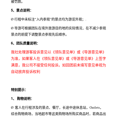
被罚款。
5、
景点说明：
Ø
行程中未标注“入内参观”的景点均为游览外观；.
Ø
导游可根据团队在境外旅游目的地的实际情况，在不减少参观
景点的前提下调整景点参观先后顺序。
6、
团队质量说明：
我社处理游客投诉意见以《领队意见单》或《导游意见单》
为准，如果客人在《领队意见单》或《导游意见单》上签字
满意，我公司不接受任何投诉。如回团前未填写意见单视为
自动放弃投诉权利
特别提示：
1、
购物说明：
Ø
客人在行程涉及的景点、餐厅，长途中途休息站，Outlets，
综合购物商场，当地超市等这类购物场所购买商品时，若商品出