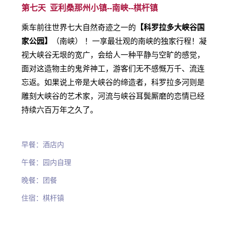
第七天 亚利桑那州小镇--
南峡--
棋杆镇
乘车前往世界七大自然奇迹之一的
【科罗拉多大峡谷国
家公园】
（南峡） ！一享最壮观的南峡的独家行程！凝
视大峡谷无垠的宽广，会给人一种平静与空旷的感觉，
面对这造物主的鬼斧神工，游客们无不感慨万千、流连
忘返。如果说上帝是大峡谷的缔造者，科罗拉多河则是
雕刻大峡谷的艺术家，河流与峡谷耳鬓厮磨的恋情已经
持续六百万年之久了。
早餐：酒店内
午餐：园内自理
晚餐：团餐
住宿：棋杆镇