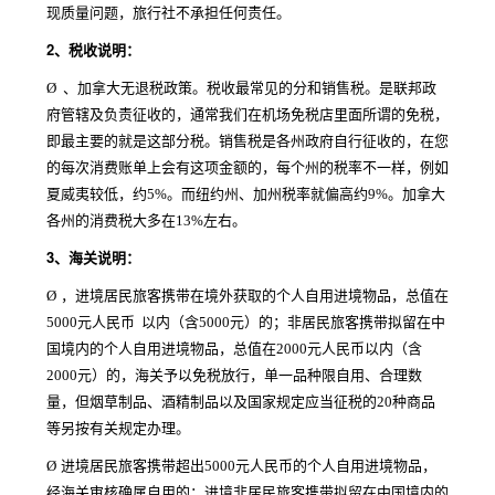
现质量问题，旅行社不承担任何责任。
2、
税收说明：
Ø
、加拿大无退税政策。税收最常见的分和销售税。是联邦政
府管辖及负责征收的，通常我们在机场免税店里面所谓的免税，
即最主要的就是这部分税。销售税是各州政府自行征收的，在您
的每次消费账单上会有这项金额的，每个州的税率不一样，例如
夏威夷较低，约5%。而纽约州、加州税率就偏高约9%。加拿大
各州的消费税大多在13%左右。
3、
海关说明：
Ø
，进境居民旅客携带在境外获取的个人自用进境物品，总值在
5000元人民币 以内（含5000元）的；非居民旅客携带拟留在中
国境内的个人自用进境物品，总值在2000元人民币以内（含
2000元）的，海关予以免税放行，单一品种限自用、合理数
量，但烟草制品、酒精制品以及国家规定应当征税的20种商品
等另按有关规定办理。
Ø
进境居民旅客携带超出5000元人民币的个人自用进境物品，
经海关审核确属自用的；进境非居民旅客携带拟留在中国境内的