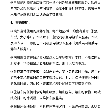
Ø
早餐是所预定酒店提供的一项不另外收取费用的服务，如果因
为境外某段航班起飞时间较早，酒店不能够打包早餐，也希望客
人能够谅解我们无法退还该早餐费用。
4、
交通说明：
Ø
境外当地使用的旅游车辆，每个地区/城市均会有差异（比如
车型，大小等）。20人以下一般配司机兼导游单人服务。20人
及20人以上一般配巴士司机加导游双人服务（夏威夷司机兼导
游单人服务）。
Ø
司机兼导游在纽约参观景点和当车辆携带行李时，不能陪同团
组参观，华盛顿景点若能找到车位，则可以陪同参观。
Ø
法律基于保证乘客生命财产安全，禁止司机超时工作，规定旅
游巴士司机开车时间每天不得超过10小时，并保持连续9个小时
的休息时间，因此晚上要求司机额外加班有可能遭到拒绝。
Ø
旅游车内任何时候均禁止吸烟，禁止脱鞋，禁止吃食物、喝碳
酸饮料、吃冰淇淋，以维护车厢整洁。
Ø
根据环保法条例，司机在停车候客时，不允许开空调，否则要