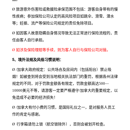
Ø
旅游意外伤害险或救援险承保范围不包括：游客自身带有的慢
性疾病；参加保险公司认定的高风险项目如跳伞、滑雪、潜水
等；妊振、流产等保险公司规定的责任免除项目。
Ø
如因客人故意隐瞒自身情况导致无法正常进行保险流程的，责
任由客人自行承担。
Ø
如涉及保险理赔等手续，则为客人自行与保险公司对接。
5、
境外法规及风俗习惯说明：
Ø
/加拿大政府规定：公共场合及房间内（包括阳台）禁止吸
烟！如被查到将会受到当地相关执法部门的重罚，根据各州法律
规定的不同，对于罚款金额各有限定，罚款金额高达500—
10000美元不等，请游客一定要严格遵守/加拿大的重要规定，以
免造成不必要的经济损失！
Ø
/加拿大有付小费的习惯，是国际礼仪之一，是对服务人员工
作的肯定与感谢。
Ø
行李箱请勿上锁（航空锁除外），否则会被划开检查。