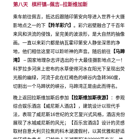
第八天 棋杆镇--
佩吉--
拉斯维加斯
乘车前往佩吉，抵达后跟随印第安向导进入世界十大摄
影地点之一的下
【羚羊彩穴】
。彩穴岩壁融合了千百年
来风和洪流的侵蚀，呈完美的波浪形，是大自然的抽像
画。一直以来彩穴都是纳瓦霍印第安人静坐深思的净
地，他们相信这里可以聆听神的声音。随后前往
【马蹄
湾】
– 国家地理杂志评选出的十大最佳摄影地点之一！
科罗拉多河床上密布的水草使得河水在阳光下呈现出荧
光般的幽绿，河流于此在红褐色的峡谷内急转360度，
切割出一个马蹄状的峡谷，马蹄湾正是由此而得名。
晚上返回拉斯维加斯后参加
【拉斯维加斯夜游】
：参观
综合娱乐酒店【威尼斯人酒店】，建筑设计以现代手
法，表现了威尼斯16世纪的文艺复兴式风格，酒店充份
展现了水城威尼斯的风光；【百乐宫酒店】设计的灵感
取材自意大利贝拉焦的科木湖渡假村，以其优雅和舒适