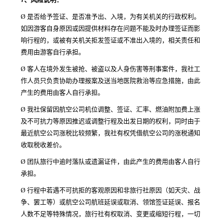
Ø
是否给予签证、是否准予出、入境，为有关机关的行政权利。
如因游客自身原因或因提供材料存在问题不能及时办理签证而影
响行程的，或被有关机关拒发签证或不准出入境的，相关责任和
费用由游客自行承担。
Ø
客人在境外发生被抢、被盗以及人身伤害等刑事案件，我社工
作人员只负责协助办理报案及送当地医院救治等应急措施，由此
产生的费用由客人自行承担。
Ø
我社保留因航空公司机位调整、签证、汇率、燃油附加费上涨
及不可抗力等原因推迟或调整行程及出发日期的权利，同时由于
最近航空公司涨税比较频繁，我社有权凭借航空公司的涨税通知
收取税收差价。
Ø
团队旅行中逾时落队或遗漏证件，由此产生的费用由客人自行
承担。
Ø
行程中若遇不可抗拒的客观原因和非旅行社原因（如天灾、战
争、罢工等）或航空公司航班延误或取消、领馆签证延误、报名
人数不足等特殊情况，旅行社有权取消、变更或缩短行程，一切