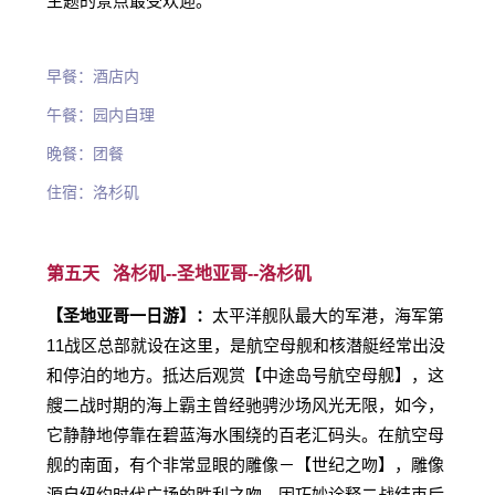
主题的景点最受欢迎。
早餐：酒店内
午餐：园内自理
晚餐：团餐
住宿：洛杉矶
第五天 洛杉矶--
圣地亚哥--
洛杉矶
【圣地亚哥一日游】：
太平洋舰队最大的军港，海军第
11战区总部就设在这里，是航空母舰和核潜艇经常出没
和停泊的地方。抵达后观赏【中途岛号航空母舰】，这
艘二战时期的海上霸主曾经驰骋沙场风光无限，如今，
它静静地停靠在碧蓝海水围绕的百老汇码头。在航空母
舰的南面，有个非常显眼的雕像－【世纪之吻】，雕像
源自纽约时代广场的胜利之吻。因巧妙诠释二战结束后