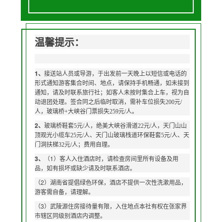
温馨提示：
1
、
接送站人员或导游，于出发前一天晚上以短信或电话的
形式通知游客集合时间、地点，请保持手机畅通，如未接到
通知，请及时联系旅行社；如客人未按时集合上车，视为自
动退团处理。签合同之后临时取消，需补车位损失200元/
人，玻璃桥+大峡谷门票损失259元/人。
2、
玻璃桥鞋套5元/人，绝美大峡谷滑道22元/人，天门山
山
顶观光小缆车25元/人、天门山玻璃栈道环保鞋套5元/人、天
门洞扶梯32元/人；费用自理。
3
1
、
（
）客人入住酒店时，请检查房间里所有设备及用
品，如有损坏或缺少请
及时联系酒店。
2
（
）湖南省提倡绿色环保，酒店不提供一次性洗漱用品，
游客需自备，请理解。
3
（
）武陵源住房接待量有限，入住地点本社有权在张家界
市辖区同级别酒店内调整。