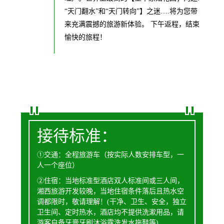
“天门翻水”和“天门转向”】之迷….将为您带
来充满震撼的旅游新体验。 下午返程，结束
愉快的旅程！
接待标准：
①
交通：全程旅游车（按实际人数安排车型，一
人一个座位）
②住宿：当地标准型
酒店双人标准间或三人间，
湘西旅游开发较晚，当地住宿条件落后且热水空
调都限时，敬请理解！
(干净、卫生、安全，独立
卫生间、定时热水，酒店均不提供洗漱用品，请
游客自备牙膏牙刷沐浴露洗发水拖鞋等)