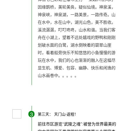
因缘鹊桥，美轮美奂，疑似仙境。神泉溪，
神泉峡，神泉湖，一路美景，一路传奇。山
在水中，水在山中，湖光山色，美不胜收。
溪流潺潺，叮叮咚咚，山水和谐。当我们客
舟在小湖上，望着不远处嬉戏的野鸭和刚刚
划破水面的白鹭，湖水倒映着的碧翠山崖
时，看着船旁快乐不知悠悠的小鱼慢慢的游
玩在水中，我们的心也渐渐的融入在这幅尽
显生机、博爱、包容、幽静、快乐和闲逸的
山水画卷中。。。。。
3
第三天： 天门山-返程！
前往
市区游览“武陵之魂”:被誉为世界最美的