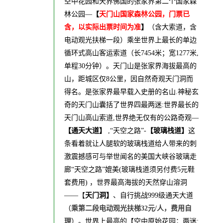
空中花园和天界佛国的张家界第二个国家森
林公园—
【
天门山国家森林公园，门票已
含，以实际出票时间为准
】
（含大索道，含
电动观光扶梯一段）乘坐世界上最长的单边
循环式高山客运索道（长7454米；宽1277米,
单程30分钟）。天门山是张家界海拔最高的
山，距城区仅8公里，因自然奇观天门洞而
得名。是张家界最早载入史册的名山.神秘玄
奇的天门山囊括了世界四最两迷:世界最长的
天门山高山索道,世界绝无仅有的公路奇观—
【通天大道】
,“天空之路”-
【玻璃栈道】
这
条看着就让人腿软的玻璃栈道给人带来的刺
激震撼感可与举世闻名的美国大峡谷玻璃走
廊“天空之路”媲美(玻璃栈道须另付费5元鞋
套费用) ，世界最高海拔的天然穿山溶洞
——【
天门洞】
、自行挑战999级通天大道
（
乘第二段电动观光扶梯32元/人，费用自
理
）。世界上最高的【空中原始花园；两迷: