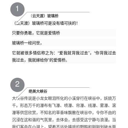
1
（
云天渡）玻璃桥
（云天渡）玻璃桥可是没有墙可扶的！
只要你勇敢，它就是爱情桥
玻璃桥一经问世，
它就被很多情侣称之为：“爱我就背我过去”，“你背我过去
我过去，我就嫁给你”的爱情桥
。
2
绝美大峡谷
大峡谷传说是小龙女眼泪所化的小溪穿行在峡谷中，妖娆万
千。形态万千的瀑布有飞瀑、喷瀑、帘瀑、线瀑、雾瀑、滚
瀑等供您欣赏，不知名的草香味飘散在峡谷中，令你不由的
沉浸在这和谐的气氛里，去体会，去感受这宁静与浪漫。当
我们客舟在小湖上，望着不远处嬉戏的野鸭和刚刚划破水面