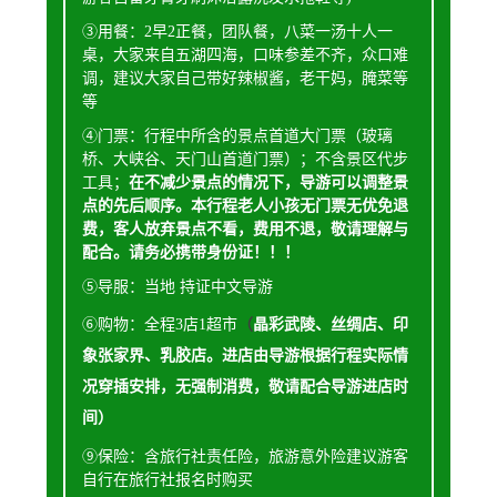
③用餐：2早2正餐，团队餐，八菜一汤十人一
桌，大家来自五
湖四海，口味参差不齐，众口难
调，建议大家自己带好辣椒酱，老干妈，腌菜等
等
④门票：行程中所含的景点首道大门票
（玻璃
桥、大峡谷、天门山首道门票）；不含景区代步
工具；
在不减少景点的情况下，导游可以调整景
点的先后顺序。本行程老人小孩无门票无优免退
费，客人放弃景点不看，费用不退，敬请理解与
配合。请务必携带身份证！！！
⑤导服：当地 持证中文导游
⑥
购物：全程3店1超市
（
晶彩武陵、丝绸店、印
象张家界、乳胶店。进店由导游根据行程实际情
况穿插安排，无强制消费，敬请配合导游进店时
间）
⑨保险：含旅行社责任险，旅游意外险建议游客
自行在旅行社报名时购买