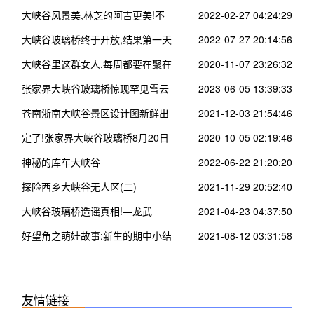
大峡谷风景美,林芝的阿吉更美!不
2022-02-27 04:24:29
信你来看看……
大峡谷玻璃桥终于开放,结果第一天
2022-07-27 20:14:56
就出了这事!
大峡谷里这群女人,每周都要在聚在
2020-11-07 23:26:32
一起搞事情~
张家界大峡谷玻璃桥惊现罕见雪云
2023-06-05 13:39:33
海!
苍南浙南大峡谷景区设计图新鲜出
2021-12-03 21:54:46
炉!未来要建成这样子…
定了!张家界大峡谷玻璃桥8月20日
2020-10-05 02:19:46
开放了!
神秘的库车大峡谷
2022-06-22 21:20:20
探险西乡大峡谷无人区(二)
2021-11-29 20:52:40
大峡谷玻璃桥造谣真相!—龙武
2021-04-23 04:37:50
好望角之萌娃故事:新生的期中小结
2021-08-12 03:31:58
友情链接