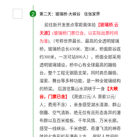
2
第二天：玻璃桥-大峡谷 住张家界
前往新开发景点零距离体验
【玻璃桥.云
天渡】
(玻璃桥门票已含，以实际出票时间
为准
),（号称世界最长、最高的全透明玻璃
桥，玻璃桥总长430米、宽6米，桥面距谷底
约300米，一次可站800人），桥面全部采用
透明玻璃铺设，桥中心有全球最高的蹦极
台，整个工程无钢筋支架，同时肩负蹦极、
溜索、舞台等多种功能，是一种全玻璃结构
的桥梁。
后游览集山水洞峡于一身
【大峡
谷，门票已含】
（
滑道22元/人 滑索32元/
人；费用不含），亲身感受湖水清澈、群山
倒蘸、空气清新、绝无仅有且形态各异的瀑
布群以及百米梭板、千年风情、万米长廊。
感受一线峡谷、千米绝壁、奇瀑飞流的神奇
体验七色彩虹在瀑布上方 架起人世间的