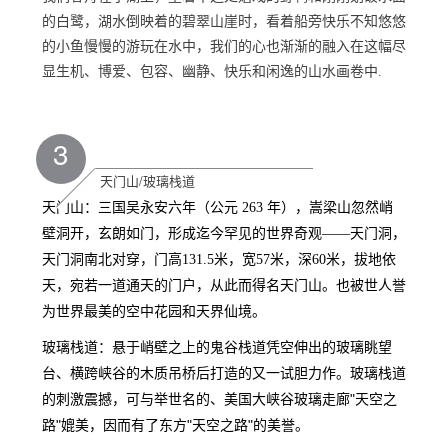
的白鹭，湖水倒映着的碧翠山崖时，看着船旁快乐不知悠悠
的小鱼慢慢的游玩在水中，我们的心也渐渐的融入在这幅尽
显生机、博爱、包容、幽静、快乐和闲逸的山水画卷中.
3
天门山/玻璃栈道
天门山：
三国吴永安六年（公元 263 年），嵩梁山忽然峭
壁洞开，玄朗如门，形成迄今罕见的世界奇观――天门洞，
天门洞南北对穿，门高131.5米，宽57米，深60米，拔地依
天，宛若一道通天的门户，从此而得名天门山。也被世人誉
为世界最美的空中花园和天界仙境。
玻璃栈道：
悬于峭壁之上的鬼谷栈道凭空伸出的玻璃眺望
台、横跨峡谷的木质吊桥后打造的又一试胆力作。玻璃栈道
"
的刺激震撼，可与举世名的、美国大峡谷玻璃走廊
天空之
"
"
"
路
媲美，因而有了东方
天空之路
的美誉。