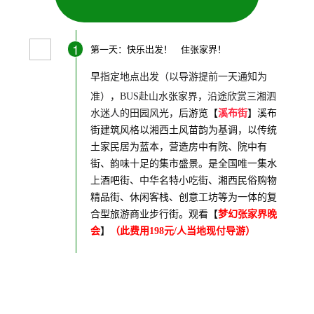
1
第一天：快乐出发！ 住张家界！
早
指定地点出发（以导游提前一天通知为
准），BUS赴山水张家界，沿途欣赏三湘泗
水迷人的田园风光，
后游览【
溪布街
】溪布
街建筑风格以湘西土风苗韵为基调，以传统
土家民居为蓝本，营造房中有院、院中有
街、韵味十足的集市盛景。是全国唯一集水
上酒吧街、中华名特小吃街、湘西民俗购物
精品街、休闲客栈、创意工坊等为一体的复
合型旅游商业步行街。观看【
梦幻张家界晚
会
】
（此费用198元/人当地现付导游）