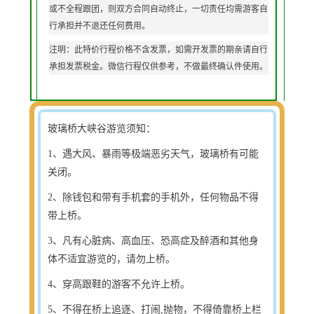
或不全程跟团，则双方合同自动终止，一切责任均需游客自
行承担并不退还任何费用。
注明：此特价行程价格不含发票，如需开发票的期亲请自行
承担发票税金。微信行程仅供参考，不做最终确认件使用。
玻璃桥大峡谷游览须知：
1
、遇大风、暴雨等极端恶劣天气，玻璃桥有可能
关闭。
2
、除钱包和带有手机套的手机外，任何物品不得
带上桥。
3
、凡有心脏病、高血压、恐高症及醉酒和其他身
体不适宜游览的，请勿上桥。
4
、穿高跟鞋的游客不允许上桥。
5
、不得在桥上追逐、打闹,抛物，不得倚靠桥上栏