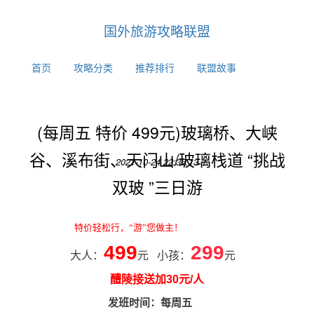
国外旅游攻略联盟
首页
攻略分类
推荐排行
联盟故事
(每周五 特价 499元)玻璃桥、大峡
谷、溪布街、天门山/玻璃栈道 “挑战
2021-10-24 22:36:13
双玻 ”三日游
特价轻松行，“游”您做主！
4
99
299
大人：
元
小孩：
元
醴陵接送加30元/人
发班时间：每周五