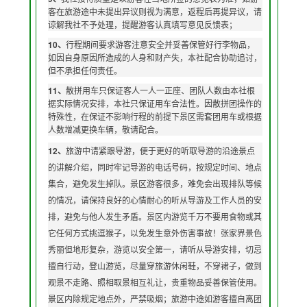
客在旅游途中未提出异议则视为满意，返程后再提异议，请
谅解我社不予处理，提醒游客认真填写意见反馈表；
10
、
行程期间要求游客注意安全并妥善保管好行李物品，
如因自身原因所造成的人身和财产失，本社配合协助追讨，
但不承担任何责任。
11
、
散拼用车只保证客人一人一正座、团队人数由本社根
据实际情况安排，本社只保证用车合法性。因散拼团操作的
特殊性，在保证不影响行程的前提下景区需套团用车或根据
人数增减更换车辆，敬请配合。
12
、
旅游中请紧跟导游，便于更好的听取导游的沿途景点
的讲解介绍，同时牢记导游的电话号码，按
规定时间、地点
集合，避免发生掉队。景区游客很多，难免会出现排队等候
的情况，请保持良好的心情耐心的听
从导游及工作人员的安
排，避免与他人发生矛盾。景区内游览千万不要用食物或其
它任何方式挑逗猴子，以免发生意外伤害事故！张家界景色
秀丽但地形复杂，游览以安全第一，请听从导游安排，切忌
擅自行动，登山游览，尽量穿旅
游休闲鞋，不穿裙子，做到
观景不走路、照相取景相互礼让，贵重物品妥善保管使用。
景区内除规定地点外，严禁吸烟；旅游中途如游客擅自离团