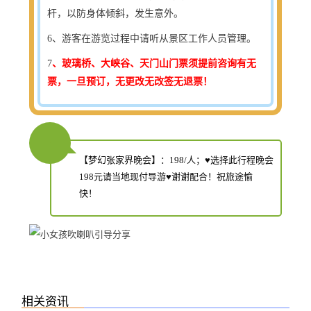
杆，以防身体倾斜，发生意外。
6
、游客在游览过程中请听从景区工作人员管理。
7
、玻璃桥、大峡谷、天门山门票须提前咨询有无
票，一旦预订，无更改无改签无退票！
【梦幻张家界晚会】：198/人；
♥
选择此行程晚会
♥
198元
请当地现付导游
谢谢配合！祝旅途愉
快！
相关资讯