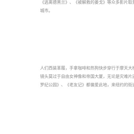
《逃离德黑兰》、《被解救的姜戈》等众多影片取
城市。
人们西装革履，手拿咖啡和热狗快步穿行于摩天大
镜头莫过于自由女神像和帝国大厦，无论是灾难片
罗纪公园》、《老友记》都偏爱此地，来纽约的街