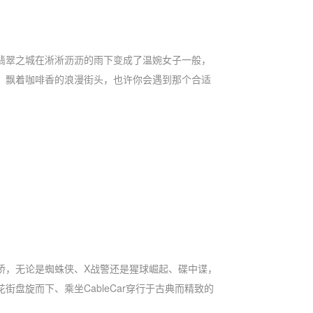
翡翠之城在淅淅沥沥的雨下变成了温婉女子一般，
，飘着咖啡香的浪漫街头，也许你会遇到那个合适
桥，无论是蜘蛛侠、X战警还是猩球崛起、碟中谍，
旋而下、乘坐CableCar穿行于古典而精致的