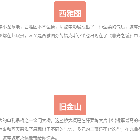
西雅图
李小龙墓地，西雅图本不温情，却被电影展现出了一种温柔的气质，这座
影都在此取景，甚至是西雅图旁的福克斯小镇也出现在了《暮光之城》中
旧金山
大的单孔吊桥之一金门大桥，这座桥大概是在好莱坞大片中出镜率最高的
雾和蓝天碧海下展现出了不同的气势，多元的三藩远不止这些，在九曲花街盘
，这座城市永远能带给你惊喜。