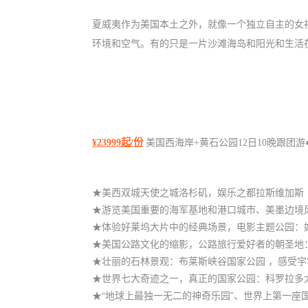
夏威夷作为美国本土之外，就像一个独立自主的女
环境和空
气。有的只是一片沙滩海岛和阳光和生活
¥23999起/份
美国西海岸+黄石公园12日10晚跟团游
★美西双城天使之城洛杉矶，娱乐之都拉斯维加斯
★游览美国重要的海军基地和港口城市、美墨边境
★体验好莱坞大片中的经典场景，电影主题公园：
★美国公路文化的缩影，公路旅行爱好者的朝圣地：
★壮丽的石林景观：布莱斯峡谷国家公园 ，感受
★世界七大奇迹之一，真正的国家公园：科罗拉多
★“地球上最独一无二的神奇乐园”、世界上第一座