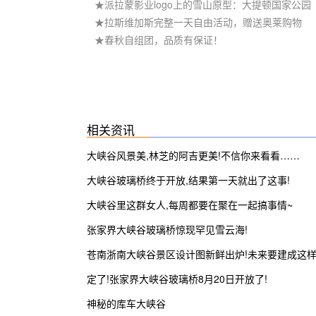
★派拉蒙影业logo上的雪山原型：大提顿国家公园
★拉斯维加斯完整一天自由活动，赠送奥莱购物
★春秋自组团，品质有保证！
相关资讯
大峡谷风景美,林芝的阿吉更美!不信你来看看……
大峡谷玻璃桥终于开放,结果第一天就出了这事!
大峡谷里这群女人,每周都要在聚在一起搞事情~
张家界大峡谷玻璃桥惊现罕见雪云海!
苍南浙南大峡谷景区设计图新鲜出炉!未来要建成这
子…
定了!张家界大峡谷玻璃桥8月20日开放了!
神秘的库车大峡谷