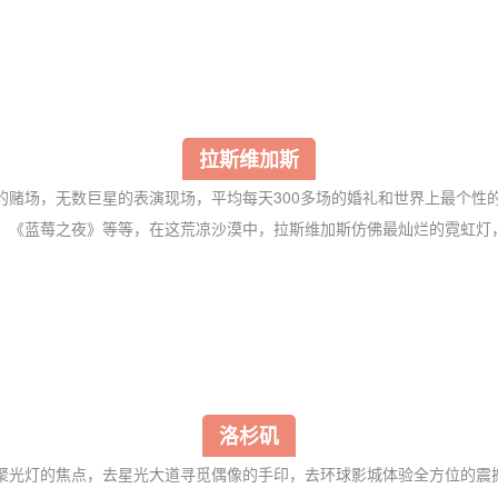
拉斯维加斯
的赌场，无数巨星的表演现场，平均每天300多场的婚礼和世界上最个性
、《蓝莓之夜》等等，在这荒凉沙漠中，拉斯维加斯仿佛最灿烂的霓虹灯
洛杉矶
光灯的焦点，去星光大道寻觅偶像的手印，去环球影城体验全方位的震撼，