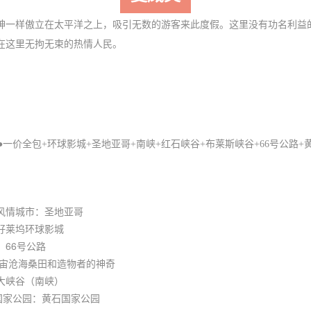
神一样傲立在太平洋之上，吸引无数的游客来此度假。这里没有功名利益
在这里无拘无束的热情人民。
●一价全包+环球影城+圣地亚哥+南峡+红石峡谷+布莱斯峡谷+66号公路+
风情城市：圣地亚哥
好莱坞环球影城
66号公路
宇宙沧海桑田和造物者的神奇
大峡谷（南峡）
国家公园：黄石国家公园