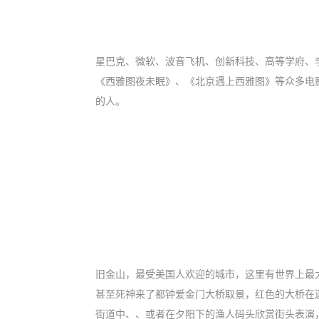
星巴克、微软、波音飞机、创新科技、高等学府、
《西雅图夜未眠》、《北京遇上西雅图》等众多电
的人。
旧金山，最受美国人欢迎的城市，这里有世界上最
甚至死神来了都钟爱金门大桥取景，红色的大桥在迷
街道中、、或者在夕阳下的渔人码头欣赏街头表演