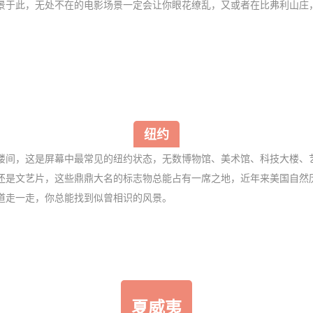
景于此，无处不在的电影场景一定会让你眼花缭乱，又或者在比弗利山庄
纽约
楼间，这是屏幕中最常见的纽约状态，无数博物馆、美术馆、科技大楼、
还是文艺片，这些鼎鼎大名的标志物总能占有一席之地，近年来美国自然
道走一走，你总能找到似曾相识的风景。
夏威夷