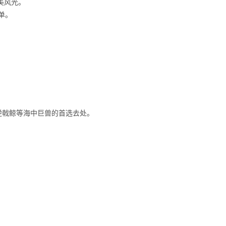
绝美风光。
单。
和逆戟鲸等海中巨兽的首选去处。