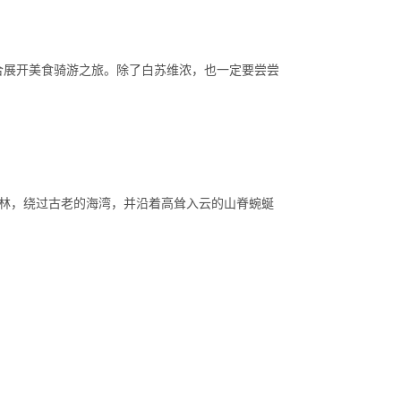
形非常适合展开美食骑游之旅。除了白苏维浓，也一定要尝尝
沿海森林，绕过古老的海湾，并沿着高耸入云的山脊蜿蜒