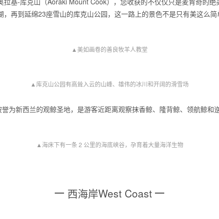
-库克山（Aoraki Mount Cook），您收获的不仅仅只是麦肯奇的
湖，再到延绵23座雪山的库克山公园，这一路上的景色不是只有美这么简
▲美如画卷的善良牧羊人教堂
▲库克山公园有高耸入云的山峰、雄伟的冰川和开阔的滑雪场
之间，被誉为新西兰的观鲸圣地，是游客近距离观察抹香鲸、隆背鲸、领航鲸
▲海床下有一条 2 公里的海底峡谷，孕育着大量海洋生物
西海岸West Coast