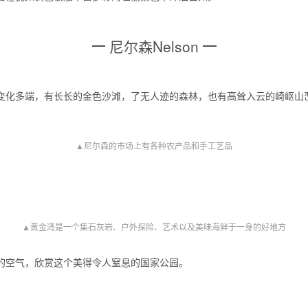
尼尔森Nelson
变化多端，有长长的金色沙滩，了无人迹的森林，也有高耸入云的崎岖山
▲尼尔森的市场上有各种农产品和手工艺品
▲黄金湾是一个集石灰岩、户外探险、艺术以及美味海鲜于一身的好地方
的空气，欣赏这个美得令人窒息的国家公园。