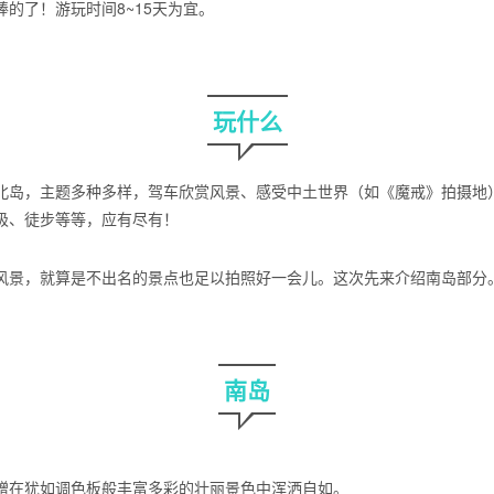
的了！游玩时间8~15天为宜。
玩什么
北岛，主题多种多样，驾车欣赏风景、感受中土世界（如《魔戒》拍摄地
极、徒步等等，应有尽有！
风景，就算是不出名的景点也足以拍照好一会儿。这次先来介绍南岛部分
南岛
赠在犹如调色板般丰富多彩的壮丽景色中浑洒自如。