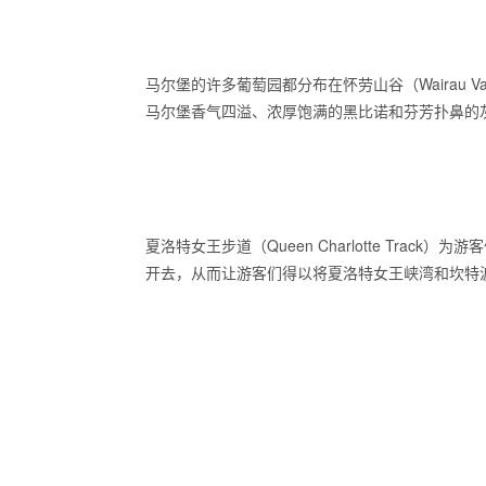
马尔堡的许多葡萄园都分布在怀劳山谷（Wairau V
马尔堡香气四溢、浓厚饱满的黑比诺和芬芳扑鼻的
夏洛特女王步道（Queen Charlotte T
开去，从而让游客们得以将夏洛特女王峡湾和坎特