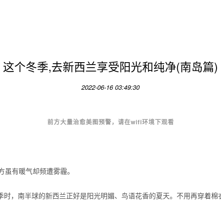
这个冬季,去新西兰享受阳光和纯净(南岛篇)
2022-06-16 03:49:30
前方大量治愈美图预警，请在wifi环境下观看
方虽有暖气却频遭雾霾。
季时，南半球的新西兰正好是阳光明媚、鸟语花香的夏天。不用再穿着棉