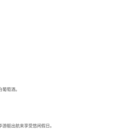
白葡萄酒。
华游艇出航来享受悠闲假日。