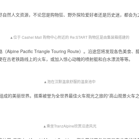
尽自然人文资源，不论您是购物狂、野外探险爱好者还是历史迷，都会为
▲位于 Cashel Mall 购物中心附近的 Re:START 购物区是由集装箱搭建的
ne Pacific Triangle Touring Route）。沿途您将发现
使在古老铁路线上的火车，或加入惊心动魄的喷射艇和白水漂流等等。
▲泡在汉默温泉舒服的温泉池中
组成的美丽世界。搭乘被誉为全世界最佳火车观光之旅的“高山观景火车之旅Tr
▲乘坐TranzAlpine欣赏沿途风光