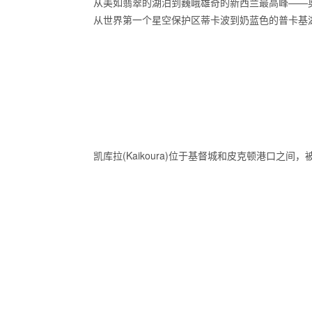
从美如翡翠的湖泊到巍峨雄奇的新西兰最高峰——奥拉基
从世界第一个星空保护区蒂卡波到奶蓝色的普卡基
凯库拉(Kaikoura)位于基督城和皮克顿港口