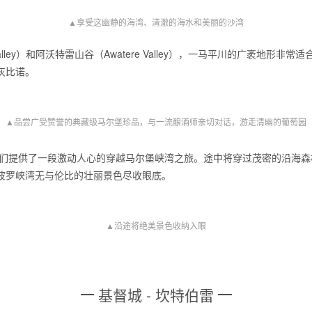
▲享受这幽静的海湾、清澈的海水和美丽的沙湾
alley）和阿沃特雷山谷（Awatere Valley），一马平川的广袤地
灰比诺。
▲品尝广受赞誉的典藏级马尔堡珍品，与一流酿酒师亲切对话，游走清幽的葡萄园
rack）为游客们提供了一段激动人心的穿越马尔堡峡湾之旅。途中将穿过茂密的
波罗峡湾无与伦比的壮丽景色尽收眼底。
▲沿途将绝美景色收纳入眼
基督城 - 坎特伯雷