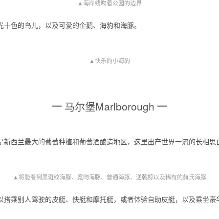
▲海岸线吻着公园的边界
光十色的鸟儿，以及可爱的企鹅、海豹和海豚。
▲快乐的小海豹
马尔堡Marlborough
是新西兰最大的葡萄种植和葡萄酒酿造地区，这里出产世界一流的长相思
▲将能看到黑斑纹海豚、宽吻海豚、普通海豚、逆戟鲸以及稀有的赫氏海豚
以搭乘别人驾驶的皮艇、快艇和摩托艇，或者体验自助皮艇，以及乘坐豪