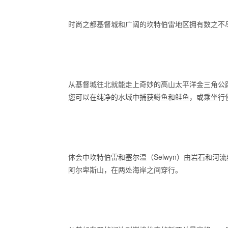
时尚之都基督城和广阔的坎特伯雷地区拥有数之不
从基督城往北就能走上奇妙的高山太平洋金三角公路（Alpi
您可以在纯净的水域中捕获鳟鱼和鲑鱼，或乘坐行
体会中坎特伯雷和塞尔温（Selwyn）由岩石和河流
阿尔卑斯山，在两处海岸之间穿行。