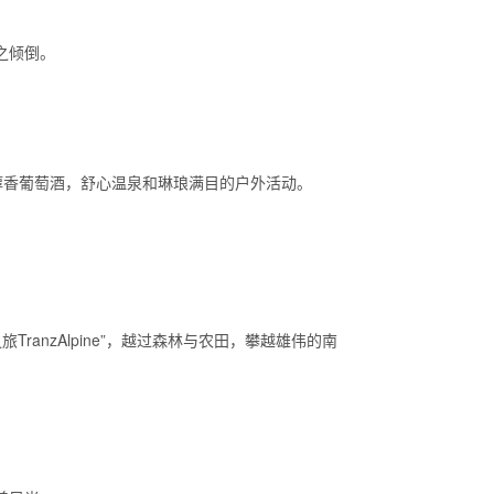
之倾倒。
各色美食、醇香葡萄酒，舒心温泉和琳琅满目的户外活动。
anzAlpine”，越过森林与农田，攀越雄伟的南