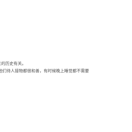
兰的历史有关。
他们待人接物都很和善，有时候晚上睡觉都不需要