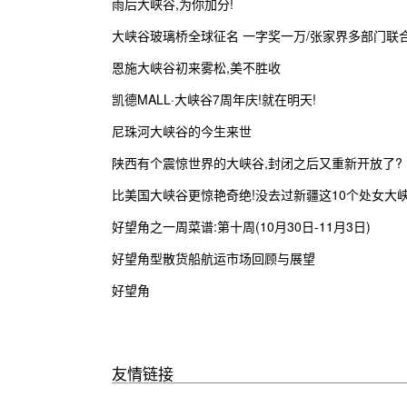
雨后大峡谷,为你加分!
大峡谷玻璃桥全球征名 一字奖一万/张家界多部门联
治农村道路交通安全隐患
恩施大峡谷初来雾松,美不胜收
凯德MALL·大峡谷7周年庆!就在明天!
尼珠河大峡谷的今生来世
陕西有个震惊世界的大峡谷,封闭之后又重新开放了?
比美国大峡谷更惊艳奇绝!没去过新疆这10个处女大
谷,你可能只看了新疆50%的壮丽!
好望角之一周菜谱:第十周(10月30日-11月3日)
好望角型散货船航运市场回顾与展望
好望角
友情链接