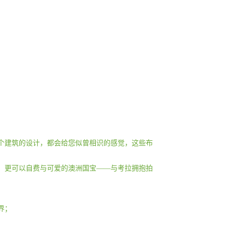
一个建筑的设计，都会给您似曾相识的感觉，这些布
食，更可以自费与可爱的澳洲国宝——与考拉拥抱拍
界；