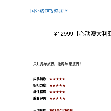
国外旅游攻略联盟
¥12999【心动澳
关
注尾单旅行，
抢尾单 惠旅行！
应季指数：
★★★★
★
折扣力度：
★★★★
★
舒适程度：
★★★★
★
综合评价
：
★★★★
★
出团日期：
2017年01
月
03
日