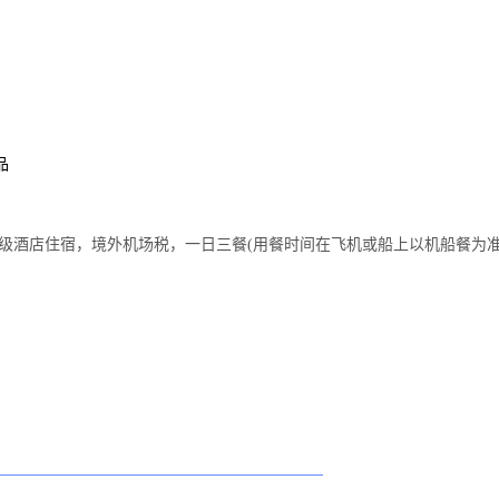
品
级酒店住宿，境外机场税，一日三餐(用餐时间在飞机或船上以机船餐为准