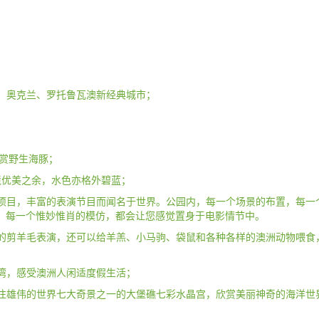
斯、奥克兰、罗托鲁瓦澳新经典城市；
，观赏野生海豚；
，环境优美之余，水色亦格外碧蓝；
娱乐项目，丰富的表演节目而闻名于世界。公园内，每一个场景的布置，每
，每一个惟妙惟肖的模仿，都会让您感觉置身于电影情节中。
可笑的剪羊毛表演，还可以给羊羔、小马驹、袋鼠和各种各样的澳洲动物喂
榈湾，感受澳洲人闲适度假生活；
前往雄伟的世界七大奇景之一的大堡礁七彩水晶宫，欣赏美丽神奇的海洋世