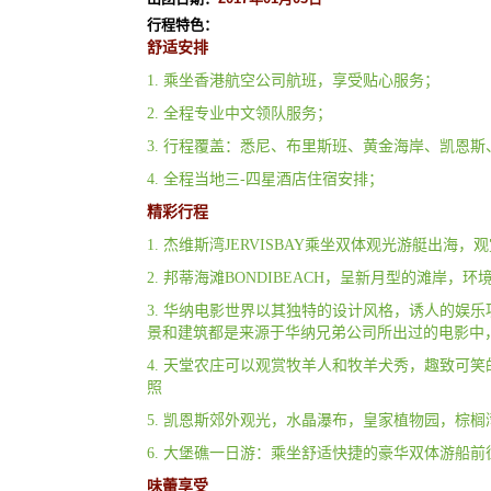
行程特色：
舒适安排
1. 乘坐香港航空公司航班，享受贴心服务；
2. 全程专业中文领队服务；
3. 行程覆盖：悉尼、布里斯班、黄金海岸、凯恩
4. 全程当地三-四星酒店住宿安排；
精彩行程
1. 杰维斯湾JERVISBAY乘坐双体观光游艇出海
2. 邦蒂海滩BONDIBEACH，呈新月型的滩岸
3. 华纳电影世界以其独特的设计风格，诱人的
景和建筑都是来源于华纳兄弟公司所出过的电影中
4. 天堂农庄可以观赏牧羊人和牧羊犬秀，趣致
照
5. 凯恩斯郊外观光，水晶瀑布，皇家植物园，棕
6. 大堡礁一日游：乘坐舒适快捷的豪华双体游船
味蕾享受