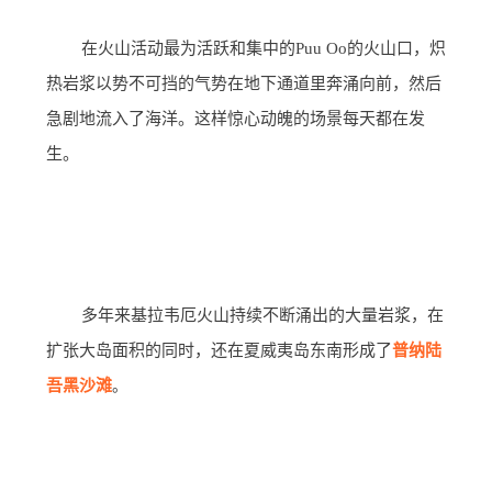
在火山活动最为活跃和集中的Puu Oo的火山口，炽
热岩浆以势不可挡的气势在地下通道里奔涌向前，然后
急剧地流入了海洋。这样惊心动魄的场景每天都在发
生。
多年来基拉韦厄火山持续不断涌出的大量岩浆，在
扩张大岛面积的同时，还在夏威夷岛东南形成了
普纳陆
吾黑沙滩
。