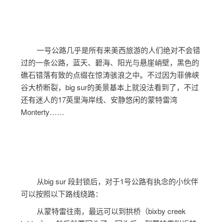
一号公路几乎是所有来美西旅游的人们绝对不会错
过的一条公路，蓝天、碧海、阳光与悬崖峭壁，黑色的
礁石错落有致的点缀在惊涛骇浪之中。不过因为菲佛峡
谷大桥断裂，big sur的美景基本上就没法看到了，不过
还有迷人的17英里海岸线、安静悠闲的蒙特雷湾
Monterty……
从
big sur 段封锁后，对于1号公路有执念的小伙伴
可以按照以下路线绕路：
从蒙特雷往南，最远可以到拱桥（bixby creek