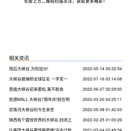
长按上方二维码扫描关注，获取更多精彩！
相关资讯
雨后大峡谷,为你加分!
2022-05-14 00:32:54
大峡谷玻璃桥全球征名 一字奖一
2022-07-16 03:14:08
万/张家界多部门联合整治农村道路
恩施大峡谷初来雾松,美不胜收
2022-06-27 02:29:50
交通安全隐患
凯德MALL·大峡谷7周年庆!就在明
2022-03-20 04:25:11
天!
尼珠河大峡谷的今生来世
2022-05-08 01:42:03
陕西有个震惊世界的大峡谷,封闭之
2022-02-25 01:00:26
后又重新开放了?
比美国大峡谷更惊艳奇绝!没去过新
2021-03-04 02:49:54