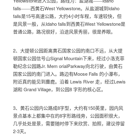
Yellowstone进入公园，路线为：盐湖城――Idaho
falls――西黄石West Yellowstone。从盐湖城到Idaho
falls是15号高速公路，大约4小时车程，车速较快，但
是风景一般，从Idaho falls到西黄石West Yellowstone是
普通公路，路况很好，沿途风景秀丽，很是养眼。
2、大提顿公园距离黄石国家公园的南口不远，从大提
顿国家公园信号山Signal Mountain下来，经过小洛克菲
勒纪念公园路Jr. Mem orialParkway向北行驶，由黄石
国家公园的南门进入。路边有Moose Falls 的小瀑布，
附近真的能见到麋鹿。沿着 Lewis River 走，经过Lewis
湖和 Grand Village，到公园8 字形的核心区。
3、黄石公园内公路成8字型，大约有150英里，园内风
景点基本上都集中在的8字形路线旁，公园面积很大，
几乎处处是景，需要随时停下来欣赏、拍照，建议停留
2-3天。