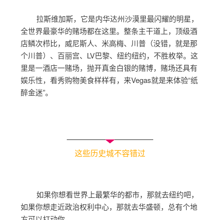
拉斯维加斯，它是内华达州沙漠里最闪耀的明星，
全世界最豪华的赌场都在这里。整条主干道上，顶级酒
店鳞次栉比，威尼斯人、米高梅、川普（没错，就是那
个川普）、百丽宫、LV巴黎、纽约纽约，不胜枚举。这
里是一酒店一赌场，抛开真金白银的赌博，赌场还具有
娱乐性，看秀购物美食样样有，来Vegas就是来体验“纸
醉金迷”。
这些历史城不容错过
如果你想看世界上最繁华的都市，那就去纽约吧，
如果你想走近政治权利中心，那就去华盛顿，总有个地
方可以打动你。