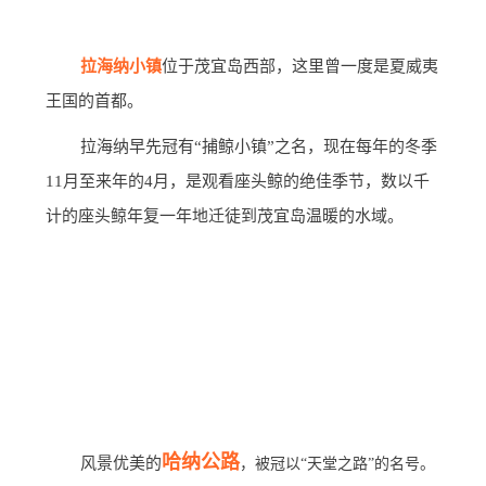
拉海纳小镇
位于茂宜岛西部，这里曾一度是夏威夷
王国的首都。
拉海纳早先冠有“捕鲸小镇”之名，现在每年的冬季
11月至来年的4月，是观看座头鲸的绝佳季节，数以千
计的座头鲸年复一年地迁徒到茂宜岛温暖的水域。
哈纳公路
风景优美的
，被冠以“天堂之路”的名号。