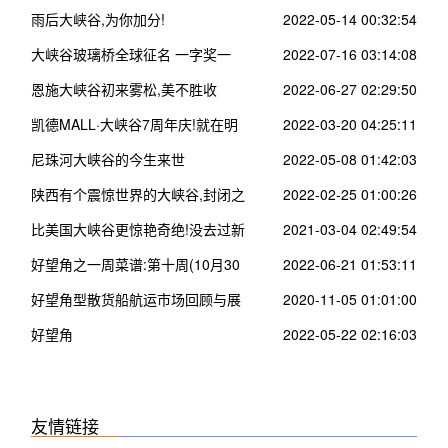
雨后大峡谷,为你加分!
2022-05-14 00:32:54
大峡谷玻璃桥全球征名 一字奖一
2022-07-16 03:14:08
万/张家界多部门联合整治农村道路
恩施大峡谷初来雾松,美不胜收
2022-06-27 02:29:50
交通安全隐患
凯德MALL·大峡谷7周年庆!就在明
2022-03-20 04:25:11
天!
尼珠河大峡谷的今生来世
2022-05-08 01:42:03
陕西有个震惊世界的大峡谷,封闭之
2022-02-25 01:00:26
后又重新开放了?
比美国大峡谷更惊艳奇绝!没去过新
2021-03-04 02:49:54
疆这10个处女大峡谷,你可能只看了
好望角之一周菜谱:第十周(10月30
2022-06-21 01:53:11
新疆50%的壮丽!
日-11月3日)
好望角型散货船航运市场回顾与展
2020-11-05 01:01:00
望
好望角
2022-05-22 02:16:03
友情链接