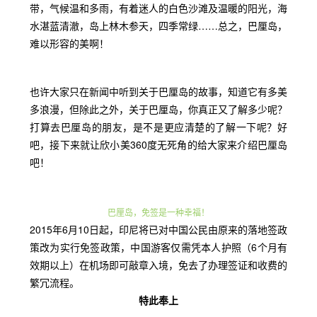
带，气候温和多雨，有着迷人的白色沙滩及温暖的阳光，海
水湛蓝清澈，岛上林木参天，四季常绿……总之，巴厘岛，
难以形容的美啊！
也许大家只在新闻中听到关于巴厘岛的故事，知道它有多美
多浪漫，但除此之外，关于巴厘岛，你真正又了解多少呢？
打算去巴厘岛的朋友，是不是更应清楚的了解一下呢？好
吧，接下来
就让欣小美36
0度无死角的给大家来介绍巴厘岛
吧！
巴厘岛，免签是一种幸福！
2015年6月10日起，印尼将已对中国公民由原来的落地签政
策改为实行免签政策，中国游客仅需凭本人护照（6个月有
效期以上）在机场即可敲章入境，免去了办理签证和收费的
繁冗流程。
特此奉上