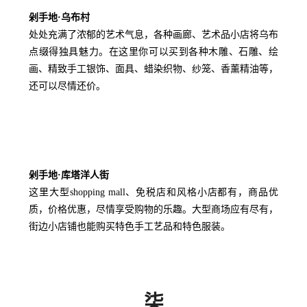
剁手地·乌布村
处处充满了浓郁的艺术气息，各种画廊、艺术品小店将乌布
点缀得独具魅力。在这里你可以买到各种木雕、石雕、绘
画、精致手工银饰、面具、蜡染织物、纱笼、香薰精油等，
还可以尽情还价。
剁手地·库塔洋人街
这里大型shopping mall、免税店和风格小店都有，商品优
质，价格优惠，尽情享受购物的乐趣。大型商场应有尽有，
街边小店铺也能购买特色手工艺品和特色服装。
柒