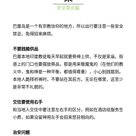
安全禁忌篇
巴厘岛是一个有宗教信仰的地方，所以出行要注意一些安全
禁忌，免得招来麻烦。
不要践踏供品
巴厘本地印度教徒每天早起就要祭神上供，不仅是家庙，街
道上的门口也要摆放祭品，那是用来敬魔鬼的（在他们的教
义中，鬼和神是一种平衡，都值得尊重），小心别践踏到。
本地人跪拜祈祷时，不要站在其前方。无论在哪里，这至少
是非常不礼貌的。
交往要使用右手
和当地人交往中要注意左右手的区分，例如在酒店给服务生
小费，如果没留神用左手会招来怒目相向的。
治安问题