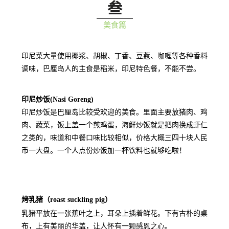
叁
美食篇
印尼菜大量使用椰浆、胡椒、丁香、豆蔻、咖喱等各种香料
调味，巴厘岛人的主食是稻米，印尼特色餐，不能不尝。
印尼炒饭(Nasi Goreng)
印尼炒饭是巴厘岛比较受欢迎的美食。里面主要放猪肉、鸡
肉、蔬菜，饭上盖一个煎鸡蛋，海鲜炒饭就是把肉换成虾仁
之类的，味道和中餐口味比较相似，价格大概三四十块人民
币一大盘。一个人点份炒饭加一杯饮料也就够吃啦！
烤乳猪（
roast suckling pig）
乳猪平放在一张蕉叶之上，耳朵上插着鲜花。下有古朴的桌
布，上有美丽的华盖，让人怀有一颗感恩之心。