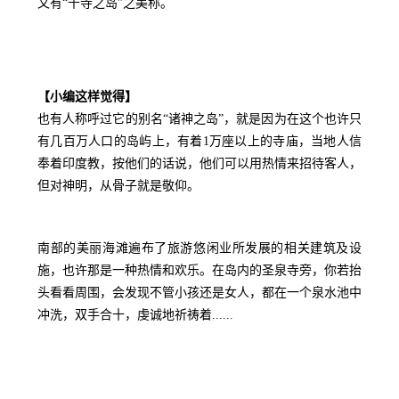
又有“千寺之岛”之美称。
【小编这样觉得】
也有人称呼过它的别名“诸神之岛”，就是因为在这个也许只
有几百万人口的岛屿上，有着1万座以上的寺庙，当地人信
奉着印度教，按他们的话说，他们可以用热情来招待客人，
但对神明，从骨子就是敬仰。
南部的美丽海滩遍布了旅游悠闲业所发展的相关建筑及设
施，也许那是一种热情和欢乐。
在岛内的圣泉寺旁，你若抬
头看看周围，会发现不管小孩还是女人，都在一个泉水池中
冲洗，双手合十，虔诚地祈祷着......