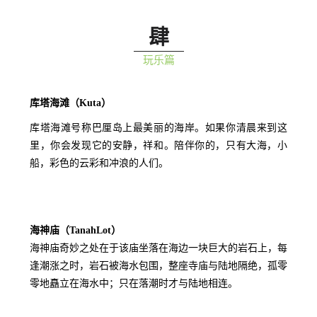
肆
玩乐篇
库塔海滩（Kuta）
库塔海滩号称巴厘岛上最美丽的海岸。如果你清晨来到这
里，你会发现它的安静，祥和。陪伴你的，只有大海，小
船，彩色的云彩和冲浪的人们。
海神庙（TanahLot）
海神庙奇妙之处在于该庙坐落在海边一块巨大的岩石上，每
逢潮涨之时，岩石被海水包围，整座寺庙与陆地隔绝，孤零
零地矗立在海水中；只在落潮时才与陆地相连。