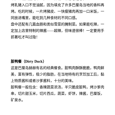
烤乳猪入口不觉油腻，因为填充了许多巴厘岛当地的香料再
烤。吃的时候，一片烤猪皮、一快瘦猪肉再加一口米饭，一
同放进嘴里，能吃到几种食材的不同口感。
盘中还配有几篇血肠和类似雪菜的腌制菜。如果能吃辣，一
定加上店里特制的辣酱——超辣，但味道很棒！一定要用手
抓著吃才叫过隐！
脏鸭餐（Dirty Duck）
这是巴厘岛赫赫有名的经典餐食。脏鸭肉酥酥脆脆，鸭肉鲜
美，富有弹性，极少的脂肪，在当地特有的烹饪加工后，黏
上特质酱料或者沙爹酱料，十分的美味。
脏鸭餐一般包含：香辣蔬菜浓汤，半只脆皮脏鸭，烤沙爹肉
串，切片甜玉米，切片西瓜，蔬菜，虾饼，辣酱，巴厘饭，
矿泉水。