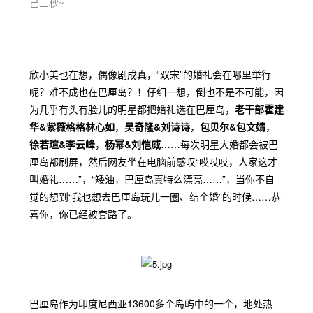
己三秒~
欣小美也在想，偶像剧成真，“双宋”的婚礼会在哪里举行
呢？难不成也在巴厘岛？！仔细一想，倒也不是不可能，因
为几乎有头有脸儿的明星都把婚礼选在巴厘岛，
老干部霍建
华&紫薇格格林心如
，
吴奇隆&刘诗诗
，
包贝尔&包文婧
，
徐若瑄&李云峰
，
杨幂&刘恺威
……每次明星大婚都会被巴
厘岛都刷屏，然后网友坐在电脑前感叹“哎哎哎，人家这才
叫婚礼……”，“矮油，巴厘岛真特么漂亮……”，当你不自
觉的想到“我也想去巴厘岛玩儿一圈、结个婚”的时候……恭
喜你，你已经被套路了。
巴厘岛作为印度尼西亚13600多个岛屿中的一个，地处热