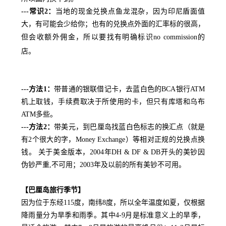
---常识2：
当地的现金兑换点鱼龙混杂，因为印尼盾面值
大，有可能会少给你；也有的兑换点外面的汇率标的很高，
但会收额外佣金，所以要找有明确标识
no commission的
店。
---方法1：
带普通的银联借记卡，去蓝白色的BCA银行ATM
机上取钱，手续费取决于所使用的卡，但只有库塔和乌布
ATM多些。
---方法2：
带美元，到巴厘岛找蓝白色标志的换汇点（就是
有2个很大的字，Money Exchange）等相对正规的兑换点换
钱。 关于美金版本，2004年DH & DF & DB开头的美钞因
伪钞严重,不可用；2003年及以前的所有美钞不可用。
【巴厘岛旅行季节】
因为位于东经115度，南纬8度，所以全年温度如夏，仅根据
降雨量分为旱季和雨季。其中4-9月是标准意义上的旱季，