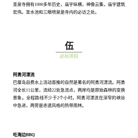
圣泉寺拥有1000多年历史，庙宇纵横，神像云集，庙宇建筑
宏伟。圣水池和三眼喷泉是寺内的必访之处。
伍
必玩项目
阿勇河漂流
巴厘岛自费水上活动首推的自然是著名的阿勇河漂流。阿勇
河全长11公里，流经22处急流点，两岸均是原始森林的变换
景象。全程路线不少于2个小时。阿勇河漂流在深窄的峡谷
中急进，两旁是赤道风格的热带雨林。
吃海边BBQ