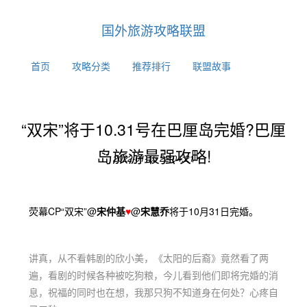
国外旅游攻略联盟
首页
攻略分类
推荐排行
联盟故事
​“双宋”将于10.31号在巴厘岛完婚?巴厘
岛旅游最强攻略!
2022-01-15 22:04:21
荧幕CP“双宋”@
宋仲基
♥
@
宋
慧乔
将
于10月31日完婚。
讲真，从不看韩剧的欣小美，《太阳的后裔》竟然看了两
遍，看剧的时候各种被吃狗粮，今儿看到他们即将完婚的消
息，祝福的同时也在想，我那只狗不知道身在何处？心疼自