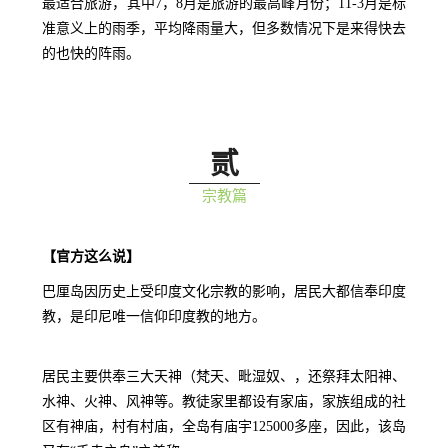
最适合旅游，其中7，8月是旅游的最高峰月份；11-3月是标
准意义上的雨季，平均降雨量大，但多数情况下是来得快去
的也快的阵雨。
贰
宗教篇
【官方这么说】
巴厘岛因历史上受印度文化宗教的影响，居民大都信奉印度
教，是印尼唯一信仰印度教的地方。
居民主要供奉三大天神（梵天、毗湿奴、，还祭拜太阳神、
水神、火神、风神等。教徒家里都设有家庙，家族组成的社
区有神庙，村有村庙，全岛有庙宇125000多座，因此，该岛