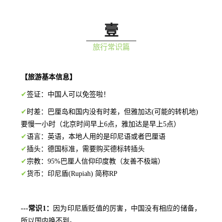
壹
旅行常识篇
【旅游基本信息】
✔
签证：中国人可以免签啦！
✔
时差：巴厘岛和国内没有时差，但雅加达(可能的转机地)
要慢一小时（北京时间早上6点，雅加达是早上5点）
✔
语言：英语，本地人用的是印尼语或者巴厘语
✔
插头：德国标准，需要购买德标转插头
✔
宗教：95%巴厘人信仰印度教（友善不极端）
✔
货币：印尼盾(Rupiah) 简称RP
---常识1：
因为印尼盾贬值的厉害，中国没有相应的储备，
所以国内换不到。