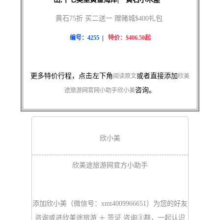
黄石75折 买二送一 赠赌城$400礼包
编号：4255
|
特价：$406.50起
更多特价行程，点击左下角
或者直接添加
阅读原文
欣美
咨询。
途旅游网官网小助手欣小美
欣小美
欣美途旅游网官方小助手
添加欣小美（微信号：xmt4009966651）为您的好友
咨询或进欣美途旅游 ＋ 签证 咨询③群，一起认识