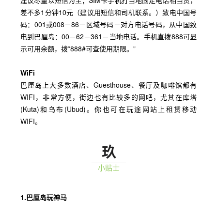
建议尽量以短信为主；SIM卡手机打当地固定电话相当贵，
差不多1分钟10元（建议用短信和司机联系。）致电中国号
码：001或008－86－区域号码－对方电话号码，从中国致
电到巴厘岛：00－62－361－当地电话。手机直拨888可显
示可用余额，拨*888#可查使用期限。"
WiFi
巴厘岛上大多数酒店、Guesthouse、餐厅及咖啡馆都有
WIFI，非常方便，街边也有比较多的网吧，尤其在库塔
(Kuta)和乌布(Ubud)。
你也可在玩途网站上租赁移动
WIFI。
玖
小贴士
1.巴厘岛玩神马