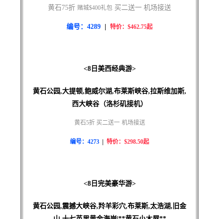
黄石75折
买二送一 机场接送
赌城$400礼包
编号：4289
|
特价：$462.75起
<8日美西经典游>
黄石公园,大提顿,鲍威尔湖,布莱斯峡谷,拉斯维加斯,
西大峡谷（洛杉矶接机）
黄石5折 买二送一
机场接送
编号：4273
|
特价：$298.50起
<8日完美豪华游>
黄石公园,震撼大峡谷,羚羊彩穴,布莱斯,太浩湖,旧金
山,十七英里黄金海岸|**黄石小木屋**