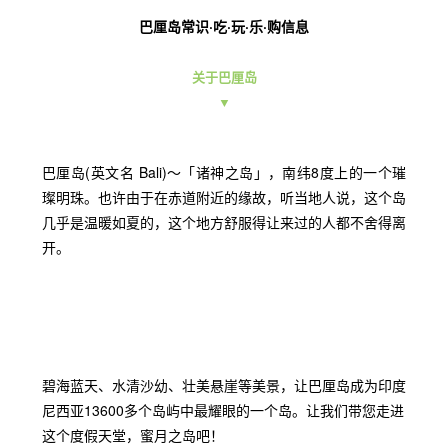
巴厘岛常识·吃·玩·乐·购信息
关于巴厘岛
▼
巴厘岛(英文名 Bali)～「诸神之岛」，南纬8度上的一个璀
璨明珠。也许由于在赤道附近的缘故，听当地人说，这个岛
几乎是温暖如夏的，这个地方舒服得让来过的人都不舍得离
开。
碧海蓝天、水清沙幼、壮美悬崖等美景，让巴厘岛成为印度
尼西亚13600多个岛屿中最耀眼的一个岛。让我们带您走进
这个度假天堂，蜜月之岛吧！