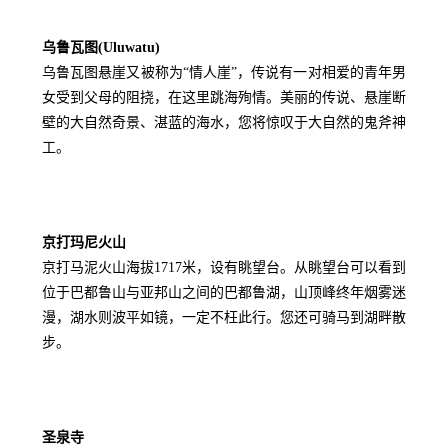
乌鲁瓦图(Uluwatu)
乌鲁瓦图悬崖又被称为“情人崖”，传说有一对相爱的青年男
女受到父母的阻挠，在这里跳海殉情。美丽的传说、悬崖断
壁的大自然奇景、湛蓝的海水，您将惊叹于大自然的鬼斧神
工。
京打玛尼火山
京打马泥火山海拔1717米，设有眺望台。从眺望台可以看到
位于巴都鲁山与亚邦山之间的巴都鲁湖，山顶峰终年烟雾迷
漫，湖水则波平如镜，一定不枉此行。您还可骑马到湖畔散
步。
圣泉寺