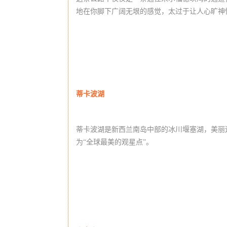
地在你脚下广阔无垠的感觉，太过于让人心旷神
蒂卡波湖
蒂卡波湖是新西兰南岛中部的冰川堰塞湖，美丽
为“全球最美的观星点”。