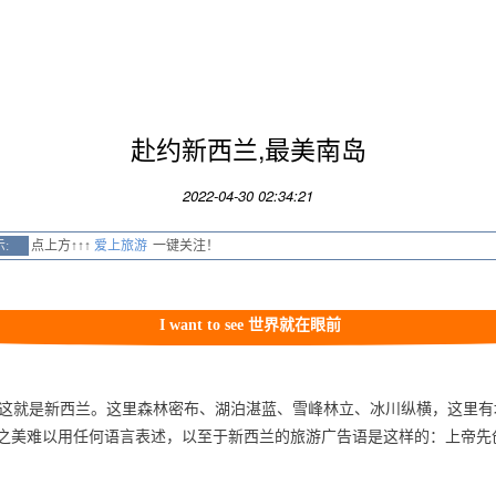
赴约新西兰,最美南岛
2022-04-30 02:34:21
:
点上方
↑↑↑
爱上旅游
一键关注！
I want to see 世界就在眼前
这就是新西兰。这里森林密布、湖泊湛蓝、雪峰林立、冰川纵横，这里有
之美难以用任何语言表述，以至于新西兰的旅游广告语是这样的：上帝先