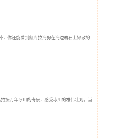
外，你还能看到凯库拉海狗在海边岩石上懒散的
路拍摄万年冰川的奇景，感受冰川的雄伟壮观。当