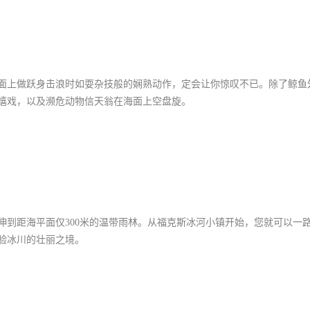
面上做跃身击浪时如耍杂技般的娴熟动作，定会让你惊叹不已。除了鲸鱼
嬉戏，以及濒危动物信天翁在海面上空盘旋。
伸到距海平面仅300米的温带雨林。从福克斯冰河小镇开始，您就可以一
验冰川的壮丽之境。