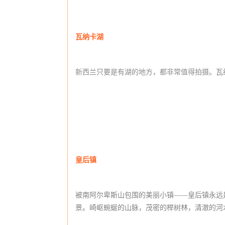
瓦纳卡湖
新西兰只要是有湖的地方，都非常值得拍摄。
瓦
皇后镇
被南阿尔卑斯山包围的美丽小镇——
皇后镇永远
景。崎岖蜿蜒的山脉，茂密的榉树林，清澈的河