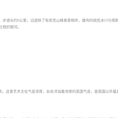
。步道长约9公里，沿途除了有库克山峰美景相伴，雄伟的胡克冰川与塔
壮观的银河。
城市。这里艺术文化气息浓厚，处处洋溢着浓厚的英国气息，是英国以外最