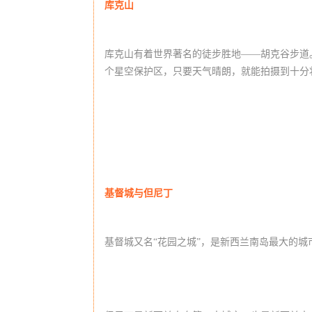
库克山
库克山有着世界著名的徒步胜地——胡克谷步道
个星空保护区，只要天气晴朗，就能拍摄到十分
基督城与但尼丁
基督城又名“花园之城”，是新西兰南岛最大的