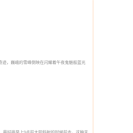
奇迹，巍峨的雪峰倒映在闪耀着午夜鬼魅般蓝光
。
最好挑早上9点前太阳斜射的时候前去，这种天