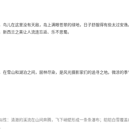
，鸟儿在这里没有天敌，岛上满眼苍翠的绿地，日子舒服得有些太过安逸
，新西兰之美让人流连忘返、乐不思蜀。
，在雪山和湖泊之间，层林尽染，是风光摄影家们的追寻之地。微凉的季
似性：清澈的溪流在山间奔腾，飞下峭壁形成一条条瀑布；皑皑白雪覆盖
。