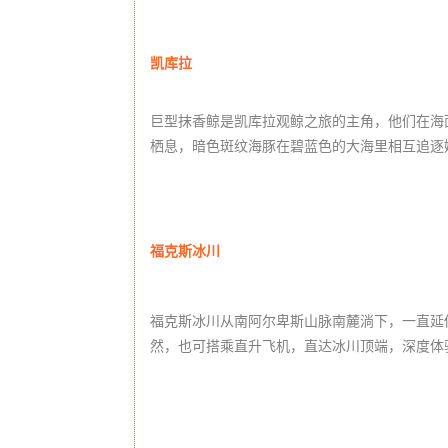
凯库拉
巨型抹香鲸是凯库拉观鲸之旅的主角，他们在海
栖息，暗色斑纹海豚在碧蓝色的大海里相互追逐
福克斯冰川
福克斯冰川从南阿尔卑斯山脉南麓淌下，一直延
然，也可搭乘直升飞机，直达冰川顶端，深度体