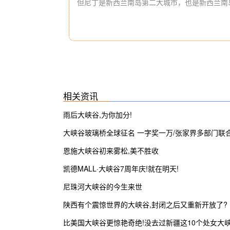
但尼丁是新西兰南岛第二大城市，也是新西兰南
相关资讯
雨后大峡谷,为你加分!
大峡谷玻璃桥全球征名 一字奖一万/张家界多部门联
治农村道路交通安全隐患
恩施大峡谷初来雾松,美不胜收
凯德MALL·大峡谷7周年庆!就在明天!
尼珠河大峡谷的今生来世
陕西有个震惊世界的大峡谷,封闭之后又重新开放了?
比美国大峡谷更惊艳奇绝!没去过新疆这10个处女大