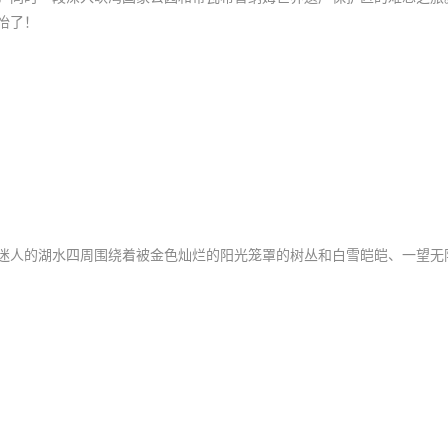
怡了！
迷人的湖水四周围绕着被金色灿烂的阳光笼罩的树丛和白雪皑皑、一望无