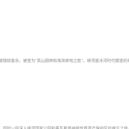
貌错综复杂，被誉为“高山园林和海滨峡地之胜”
。峡湾是冰河时代塑造的
，同时一段深入峡湾国家公园和蒂瓦希普纳姆世界遗产保护区的难忘之旅