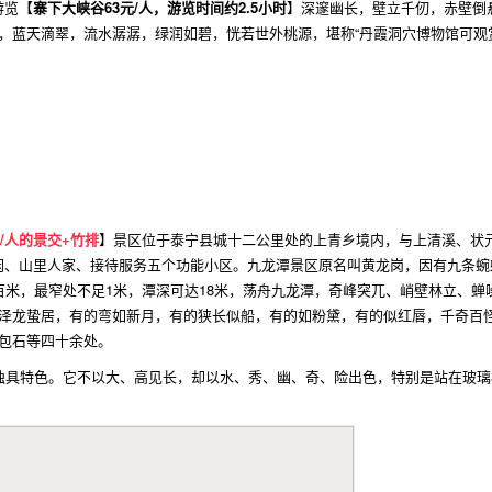
游览【
寨下大峡谷63元/人，游览时间约2.5小时
】深邃幽长，壁立千仞，赤壁倒
，蓝天滴翠，流水潺潺，绿润如碧，恍若世外桃源，堪称“丹霞洞穴博物馆可观
元/人的景交+竹排
】景区位于泰宁县城十二公里处的上青乡境内，与上清溪、状元
上休闲、山里人家、接待服务五个功能小区。九龙潭景区原名叫黄龙岗，因有九条
百米，最窄处不足1米，潭深可达18米，荡舟九龙潭，奇峰突兀、峭壁林立、
泽龙蛰居，有的弯如新月，有的狭长似船，有的如粉黛，有的似红唇，千奇百
包石等四十余处。
特色。它不以大、高见长，却以水、秀、幽、奇、险出色，特别是站在玻璃栈道