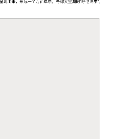
呈现出来，形成一个万亩草原，号称大金湖的“呼伦贝尔”。