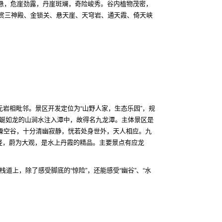
悬，危崖劲露，丹崖斑斓，奇险峻秀。谷内植物茂密，
赏三神殿、金锁关、悬天崖、天穹岩、通天霞、倚天峡
岩相毗邻。景区开发定位为“山野人家，生态乐园”，规
蜿蜒如龙的山涧水注入潭中，故得名九龙潭。主体景区是
蝉噪空谷，十分清幽寂静，恍若处身世外，天人相应。九
怪，蔚为大观，是水上丹霞的精品。主要景点有应龙
上，除了感受脚底的“惊险”，还能感受“幽谷”、“水