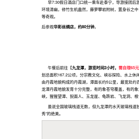
早7:30假日酒店门口统一乘车赴泰宁，导游接团后
环境清幽，修竹生机盎然，藤萝攀岩附树，置身谷之中
等奇观。
后参观
华彩丝绸店，约80分钟
。
午餐后前往【
九龙潭，游览时间2小时，
需自理65
划总面积167.2公顷，分宗教文化、峡谷探险、水
由丹霞地貌构成的丹霞湖，潭面长约5公里，最宽处约
龙潭丹霞地貌发育十分完整，有的象苍穹覆盖，有的象
峡，猩猩望潭、猊面人、玉龙崖、龟跌岩、飞龙洞、根
虽说全国玻璃栈道无数，但九龙潭的水天玻璃栈道独具
秀”的绝美。